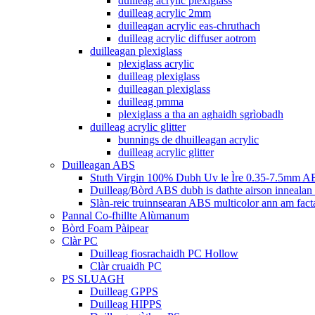
duilleag acrylic plexiglass
duilleag acrylic 2mm
duilleagan acrylic eas-chruthach
duilleag acrylic diffuser aotrom
duilleagan plexiglass
plexiglass acrylic
duilleag plexiglass
duilleagan plexiglass
duilleag pmma
plexiglass a tha an aghaidh sgrìobadh
duilleag acrylic glitter
bunnings de dhuilleagan acrylic
duilleag acrylic glitter
Duilleagan ABS
Stuth Virgin 100% Dubh Uv le Ìre 0.35-7.5mm AB
Duilleag/Bòrd ABS dubh is dathte airson innealan
Slàn-reic truinnsearan ABS multicolor ann am fac
Pannal Co-fhillte Alùmanum
Bòrd Foam Pàipear
Clàr PC
Duilleag fiosrachaidh PC Hollow
Clàr cruaidh PC
PS SLUAGH
Duilleag GPPS
Duilleag HIPPS