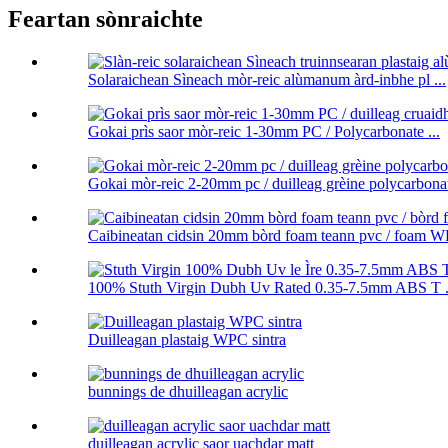
Feartan sònraichte
Solaraichean Sìneach mòr-reic alùmanum àrd-inbhe pl ...
Gokai prìs saor mòr-reic 1-30mm PC / Polycarbonate ...
Gokai mòr-reic 2-20mm pc / duilleag grèine polycarbona
Caibineatan cidsin 20mm bòrd foam teann pvc / foam WP
100% Stuth Virgin Dubh Uv Rated 0.35-7.5mm ABS T .
Duilleagan plastaig WPC sintra
bunnings de dhuilleagan acrylic
duilleagan acrylic saor uachdar matt