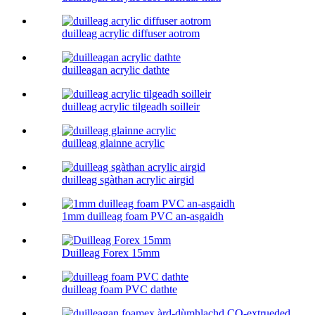
duilleag acrylic diffuser aotrom
duilleagan acrylic dathte
duilleag acrylic tilgeadh soilleir
duilleag glainne acrylic
duilleag sgàthan acrylic airgid
1mm duilleag foam PVC an-asgaidh
Duilleag Forex 15mm
duilleag foam PVC dathte