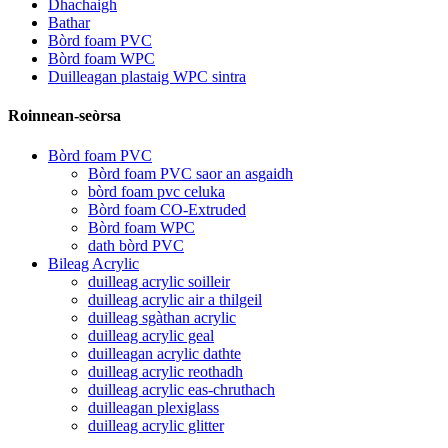
Dhachaigh
Bathar
Bòrd foam PVC
Bòrd foam WPC
Duilleagan plastaig WPC sintra
Roinnean-seòrsa
Bòrd foam PVC
Bòrd foam PVC saor an asgaidh
bòrd foam pvc celuka
Bòrd foam CO-Extruded
Bòrd foam WPC
dath bòrd PVC
Bileag Acrylic
duilleag acrylic soilleir
duilleag acrylic air a thilgeil
duilleag sgàthan acrylic
duilleag acrylic geal
duilleagan acrylic dathte
duilleag acrylic reothadh
duilleag acrylic eas-chruthach
duilleagan plexiglass
duilleag acrylic glitter