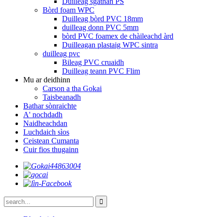
Duilleag sgàthan PS
Bòrd foam WPC
Duilleag bòrd PVC 18mm
duilleag donn PVC 5mm
bòrd PVC foamex de chàileachd àrd
Duilleagan plastaig WPC sintra
duilleag pvc
Bileag PVC cruaidh
Duilleag teann PVC Flim
Mu ar deidhinn
Carson a tha Gokai
Taisbeanadh
Bathar sònraichte
A' nochdadh
Naidheachdan
Luchdaich sìos
Ceistean Cumanta
Cuir fios thugainn