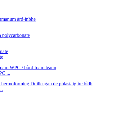
te
C ...
..