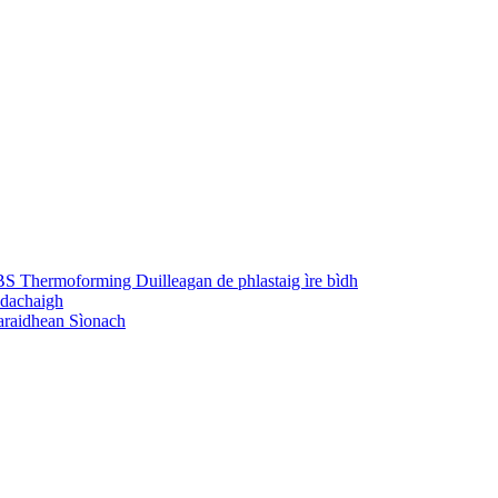
S Thermoforming Duilleagan de phlastaig ìre bìdh
 dachaigh
taraidhean Sìonach