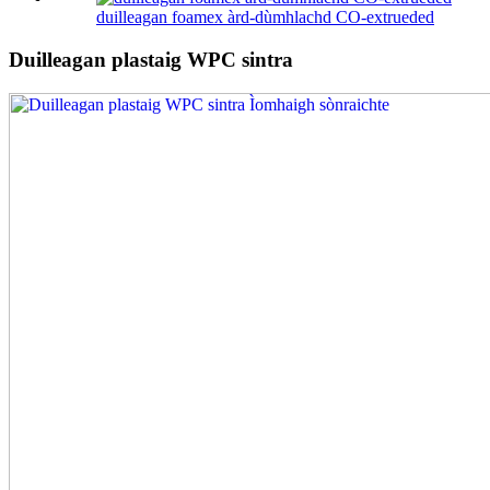
duilleagan foamex àrd-dùmhlachd CO-extrueded
Duilleagan plastaig WPC sintra