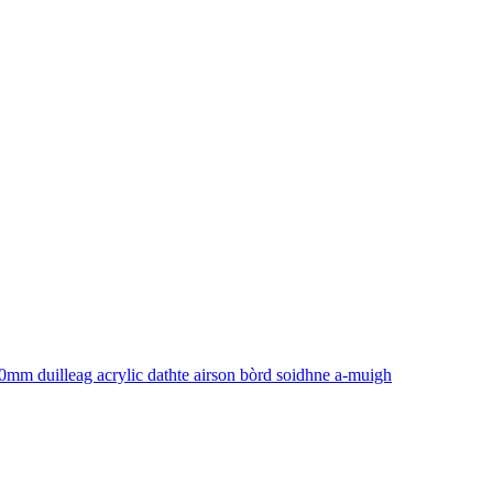
0mm duilleag acrylic dathte airson bòrd soidhne a-muigh