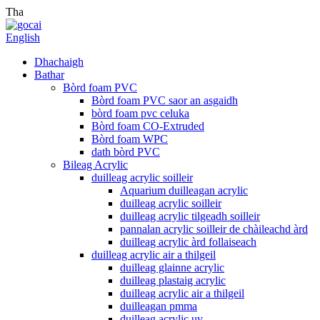
Tha
English
Dhachaigh
Bathar
Bòrd foam PVC
Bòrd foam PVC saor an asgaidh
bòrd foam pvc celuka
Bòrd foam CO-Extruded
Bòrd foam WPC
dath bòrd PVC
Bileag Acrylic
duilleag acrylic soilleir
Aquarium duilleagan acrylic
duilleag acrylic soilleir
duilleag acrylic tilgeadh soilleir
pannalan acrylic soilleir de chàileachd àrd
duilleag acrylic àrd follaiseach
duilleag acrylic air a thilgeil
duilleag glainne acrylic
duilleag plastaig acrylic
duilleag acrylic air a thilgeil
duilleagan pmma
duilleag acrylic uv