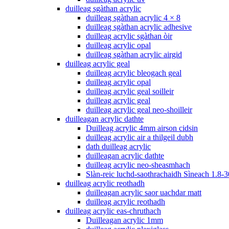
duilleag sgàthan acrylic
duilleag sgàthan acrylic 4 × 8
duilleag sgàthan acrylic adhesive
duilleag acrylic sgàthan òir
duilleag acrylic opal
duilleag sgàthan acrylic airgid
duilleag acrylic geal
duilleag acrylic bleogach geal
duilleag acrylic opal
duilleag acrylic geal soilleir
duilleag acrylic geal
duilleag acrylic geal neo-shoilleir
duilleagan acrylic dathte
Duilleag acrylic 4mm airson cidsin
duilleag acrylic air a thilgeil dubh
dath duilleag acrylic
duilleagan acrylic dathte
duilleag acrylic neo-sheasmhach
Slàn-reic luchd-saothrachaidh Sìneach 1.8-3
duilleag acrylic reothadh
duilleagan acrylic saor uachdar matt
duilleag acrylic reothadh
duilleag acrylic eas-chruthach
Duilleagan acrylic 1mm