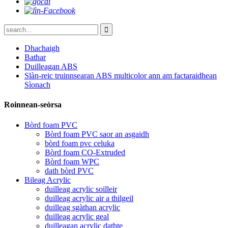
Dhachaigh
Bathar
Duilleagan ABS
Slàn-reic truinnsearan ABS multicolor ann am factaraidhean
Sìonach
Roinnean-seòrsa
Bòrd foam PVC
Bòrd foam PVC saor an asgaidh
bòrd foam pvc celuka
Bòrd foam CO-Extruded
Bòrd foam WPC
dath bòrd PVC
Bileag Acrylic
duilleag acrylic soilleir
duilleag acrylic air a thilgeil
duilleag sgàthan acrylic
duilleag acrylic geal
duilleagan acrylic dathte