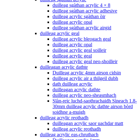
duilleag sgàthan acrylic 4 × 8
duilleag sgàthan acrylic adhesive
duilleag acrylic sgàthan òir
duilleag acrylic opal
duilleag sgàthan acrylic airgid
duilleag acrylic geal
duilleag acrylic bleogach geal
duilleag acrylic opal
duilleag acrylic geal soilleir
duilleag acrylic geal
duilleag acrylic geal neo-shoilleir
duilleagan acrylic dathte
Duilleag acrylic 4mm airson cidsin
duilleag acrylic air a thilgeil dubh
dath duilleag acrylic
duilleagan acrylic dathte
duilleag acrylic neo-sheasmhach
Slàn-reic luchd-saothrachaidh Sìneach 1.8-
30mm duilleag acrylic dathte airson bòrd
soidhne a-muigh
duilleag acrylic reothadh
duilleagan acrylic saor uachdar matt
duilleag acrylic reothadh
duilleag acrylic eas-chruthach