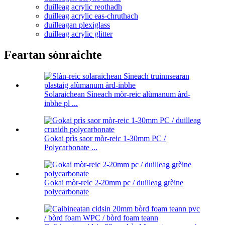
duilleag acrylic reothadh
duilleag acrylic eas-chruthach
duilleagan plexiglass
duilleag acrylic glitter
Feartan sònraichte
Solaraichean Sìneach mòr-reic alùmanum àrd-
inbhe pl ...
Gokai prìs saor mòr-reic 1-30mm PC /
Polycarbonate ...
Gokai mòr-reic 2-20mm pc / duilleag grèine
polycarbonate