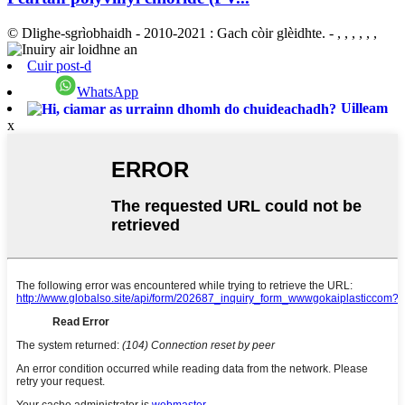
© Dlighe-sgrìobhaidh - 2010-2021 : Gach còir glèidhte.
- , , , , , ,
Cuir post-d
WhatsApp
Uilleam
x