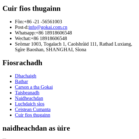
Cuir fios thugainn
Fòn:
+86 -21 -56561003
Post-d:
info@gokai.com.cn
Whatsapp:
+86 18918606548
Wechat:
+86 18918606548
Seòmar 1003, Togalach 1, Caolshràid 111, Rathad Luxiang,
Sgìre Baoshan, SHANGHAI, Sìona
Fiosrachadh
Dhachaigh
Bathar
Carson a tha Gokai
Taisbeanadh
Naidheachdan
Luchdaich sìos
Ceistean Cumanta
Cuir fios thugainn
naidheachdan as ùire