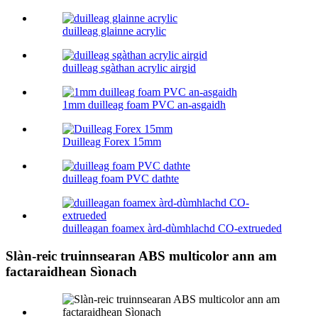
duilleag glainne acrylic
duilleag sgàthan acrylic airgid
1mm duilleag foam PVC an-asgaidh
Duilleag Forex 15mm
duilleag foam PVC dathte
duilleagan foamex àrd-dùmhlachd CO-extrueded
Slàn-reic truinnsearan ABS multicolor ann am
factaraidhean Sìonach