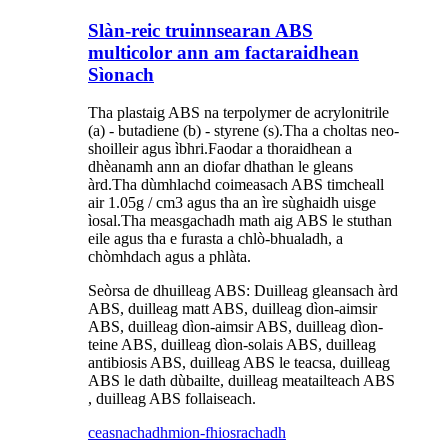
Slàn-reic truinnsearan ABS
multicolor ann am factaraidhean
Sìonach
Tha plastaig ABS na terpolymer de acrylonitrile
(a) - butadiene (b) - styrene (s).Tha a choltas neo-
shoilleir agus ìbhri.Faodar a thoraidhean a
dhèanamh ann an diofar dhathan le gleans
àrd.Tha dùmhlachd coimeasach ABS timcheall
air 1.05g / cm3 agus tha an ìre sùghaidh uisge
ìosal.Tha measgachadh math aig ABS le stuthan
eile agus tha e furasta a chlò-bhualadh, a
chòmhdach agus a phlàta.
Seòrsa de dhuilleag ABS: Duilleag gleansach àrd
ABS, duilleag matt ABS, duilleag dìon-aimsir
ABS, duilleag dìon-aimsir ABS, duilleag dìon-
teine ​​​​ABS, duilleag dìon-solais ABS, duilleag
antibiosis ABS, duilleag ABS le teacsa, duilleag
ABS le dath dùbailte, duilleag meatailteach ABS
, duilleag ABS follaiseach.
ceasnachadh
mion-fhiosrachadh