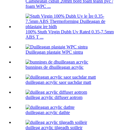
Caibineatan cidsin 20mm bòrd foam teann pvc /
foam WPC ...
100% Stuth Virgin Dubh Uv Rated 0.35-7.5mm
ABS T ...
Duilleagan plastaig WPC sintra
bunnings de dhuilleagan acrylic
duilleagan acrylic saor uachdar matt
duilleag acrylic diffuser aotrom
duilleagan acrylic dathte
duilleag acrylic tilgeadh soilleir