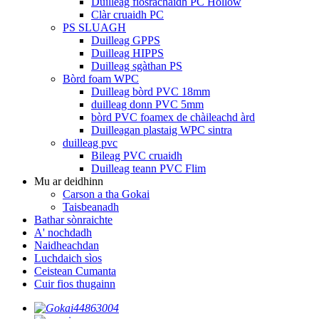
Duilleag fiosrachaidh PC Hollow
Clàr cruaidh PC
PS SLUAGH
Duilleag GPPS
Duilleag HIPPS
Duilleag sgàthan PS
Bòrd foam WPC
Duilleag bòrd PVC 18mm
duilleag donn PVC 5mm
bòrd PVC foamex de chàileachd àrd
Duilleagan plastaig WPC sintra
duilleag pvc
Bileag PVC cruaidh
Duilleag teann PVC Flim
Mu ar deidhinn
Carson a tha Gokai
Taisbeanadh
Bathar sònraichte
A' nochdadh
Naidheachdan
Luchdaich sìos
Ceistean Cumanta
Cuir fios thugainn