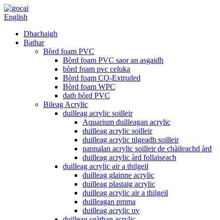
English
Dhachaigh
Bathar
Bòrd foam PVC
Bòrd foam PVC saor an asgaidh
bòrd foam pvc celuka
Bòrd foam CO-Extruded
Bòrd foam WPC
dath bòrd PVC
Bileag Acrylic
duilleag acrylic soilleir
Aquarium duilleagan acrylic
duilleag acrylic soilleir
duilleag acrylic tilgeadh soilleir
pannalan acrylic soilleir de chàileachd àrd
duilleag acrylic àrd follaiseach
duilleag acrylic air a thilgeil
duilleag glainne acrylic
duilleag plastaig acrylic
duilleag acrylic air a thilgeil
duilleagan pmma
duilleag acrylic uv
duilleag sgàthan acrylic