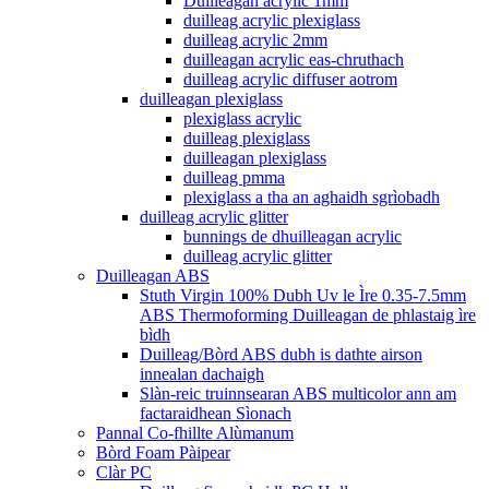
Duilleagan acrylic 1mm
duilleag acrylic plexiglass
duilleag acrylic 2mm
duilleagan acrylic eas-chruthach
duilleag acrylic diffuser aotrom
duilleagan plexiglass
plexiglass acrylic
duilleag plexiglass
duilleagan plexiglass
duilleag pmma
plexiglass a tha an aghaidh sgrìobadh
duilleag acrylic glitter
bunnings de dhuilleagan acrylic
duilleag acrylic glitter
Duilleagan ABS
Stuth Virgin 100% Dubh Uv le Ìre 0.35-7.5mm
ABS Thermoforming Duilleagan de phlastaig ìre
bìdh
Duilleag/Bòrd ABS dubh is dathte airson
innealan dachaigh
Slàn-reic truinnsearan ABS multicolor ann am
factaraidhean Sìonach
Pannal Co-fhillte Alùmanum
Bòrd Foam Pàipear
Clàr PC