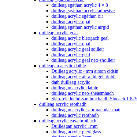
duilleag sgàthan acrylic 4 × 8
duilleag sgàthan acrylic adhesive
duilleag acrylic sgàthan òir
duilleag acrylic opal
duilleag sgàthan acrylic airgid
duilleag acrylic geal
duilleag acrylic bleogach geal
duilleag acrylic opal
duilleag acrylic geal soilleir
duilleag acrylic geal
duilleag acrylic geal neo-shoilleir
duilleagan acrylic dathte
Duilleag acrylic 4mm airson cidsin
duilleag acrylic air a thilgeil dubh
dath duilleag acrylic
duilleagan acrylic dathte
duilleag acrylic neo-sheasmhach
Slàn-reic luchd-saothrachaidh Sìneach 1.8-3
duilleag acrylic reothadh
duilleagan acrylic saor uachdar matt
duilleag acrylic reothadh
duilleag acrylic eas-chruthach
Duilleagan acrylic 1mm
duilleag acrylic plexiglass