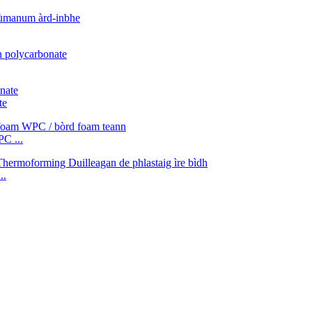
te
C ...
..