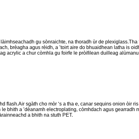
 a làimhseachadh gu sònraichte, na thoradh ùr de plexiglass.Tha
each, brèagha agus rèidh, a ’toirt aire do bhuaidhean latha is 
eag acrylic a chur còmhla gu foirfe le pròifilean duilleag alùma
achd flash.Air sgàth cho mòr ‘s a tha e, canar sequins onion òir r
h le bhith a ’dèanamh electroplating, còmhdach agus gearradh
rainneachd a bhith na stuth PET.