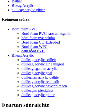
Bathar
Bileag Acrylic
duilleag acrylic glitter
Roinnean-seòrsa
Bòrd foam PVC
Bòrd foam PVC saor an asgaidh
bòrd foam pvc celuka
Bòrd foam CO-Extruded
Bòrd foam WPC
dath bòrd PVC
Bileag Acrylic
duilleag acrylic soilleir
duilleag acrylic air a thilgeil
duilleag sgàthan acrylic
duilleag acrylic geal
duilleagan acrylic dathte
duilleag acrylic reothadh
duilleag acrylic eas-chruthach
duilleagan plexiglass
duilleag acrylic glitter
Feartan sònraichte