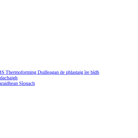
S Thermoforming Duilleagan de phlastaig ìre bìdh
 dachaigh
taraidhean Sìonach