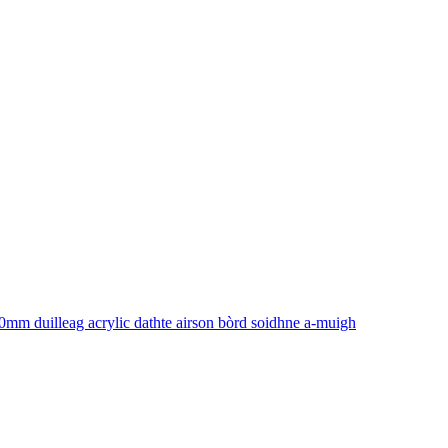
0mm duilleag acrylic dathte airson bòrd soidhne a-muigh