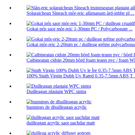
Solaraichean Sìneach mòr-reic alùmanum àrd-inbhe pl ...
Gokai prìs saor mòr-reic 1-30mm PC / Polycarbonate ...
Gokai mòr-reic 2-20mm pc / duilleag grèine polycarbona
Caibineatan cidsin 20mm bòrd foam teann pvc / foam WP
100% Stuth Virgin Dubh Uv Rated 0.35-7.5mm ABS T .
Duilleagan plastaig WPC sintra
bunnings de dhuilleagan acrylic
duilleagan acrylic saor uachdar matt