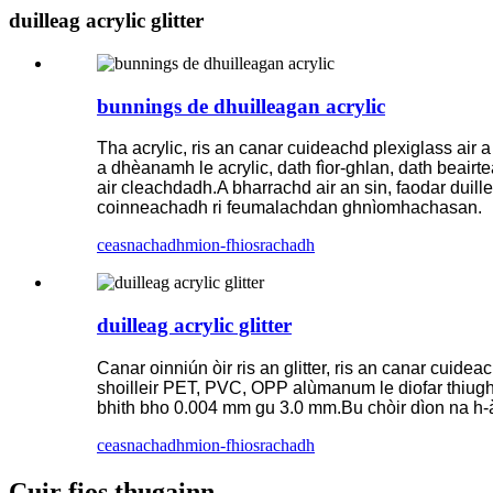
duilleag acrylic glitter
bunnings de dhuilleagan acrylic
Tha acrylic, ris an canar cuideachd plexiglass air
a dhèanamh le acrylic, dath fìor-ghlan, dath beairt
air cleachdadh.A bharrachd air an sin, faodar duill
coinneachadh ri feumalachdan ghnìomhachasan.
ceasnachadh
mion-fhiosrachadh
duilleag acrylic glitter
Canar oinniún òir ris an glitter, ris an canar cuide
shoilleir PET, PVC, OPP alùmanum le diofar thiug
bhith bho 0.004 mm gu 3.0 mm.Bu chòir dìon na h-à
ceasnachadh
mion-fhiosrachadh
Cuir fios thugainn