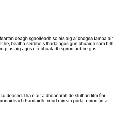
 feartan deagh sgaoileadh solais aig a’ bhogsa lampa air
oidhche, beatha seirbheis fhada agus gun bhuaidh sam bith
num-plastaig agus clò-bhualadh sgrion àrd-ìre gus
is cuideachd.Tha e air a dhèanamh de stuthan film fìor
 mionaideach.Faodaidh meud mìrean pùdar onion òir a