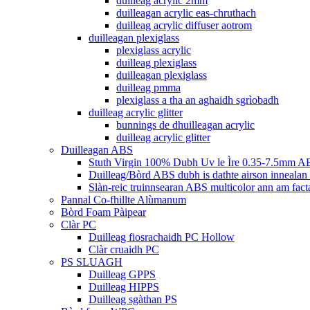
duilleag acrylic 2mm
duilleagan acrylic eas-chruthach
duilleag acrylic diffuser aotrom
duilleagan plexiglass
plexiglass acrylic
duilleag plexiglass
duilleagan plexiglass
duilleag pmma
plexiglass a tha an aghaidh sgrìobadh
duilleag acrylic glitter
bunnings de dhuilleagan acrylic
duilleag acrylic glitter
Duilleagan ABS
Stuth Virgin 100% Dubh Uv le Ìre 0.35-7.5mm AB
Duilleag/Bòrd ABS dubh is dathte airson innealan
Slàn-reic truinnsearan ABS multicolor ann am fac
Pannal Co-fhillte Alùmanum
Bòrd Foam Pàipear
Clàr PC
Duilleag fiosrachaidh PC Hollow
Clàr cruaidh PC
PS SLUAGH
Duilleag GPPS
Duilleag HIPPS
Duilleag sgàthan PS