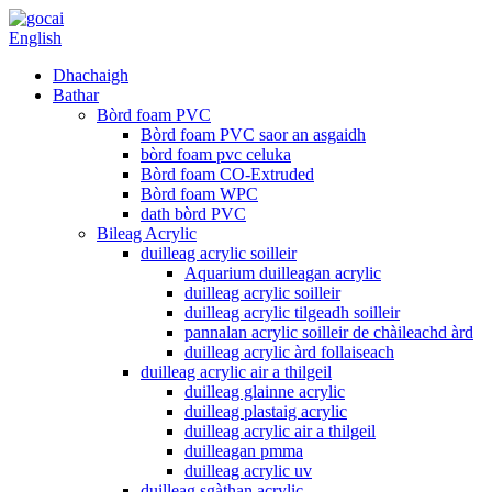
English
Dhachaigh
Bathar
Bòrd foam PVC
Bòrd foam PVC saor an asgaidh
bòrd foam pvc celuka
Bòrd foam CO-Extruded
Bòrd foam WPC
dath bòrd PVC
Bileag Acrylic
duilleag acrylic soilleir
Aquarium duilleagan acrylic
duilleag acrylic soilleir
duilleag acrylic tilgeadh soilleir
pannalan acrylic soilleir de chàileachd àrd
duilleag acrylic àrd follaiseach
duilleag acrylic air a thilgeil
duilleag glainne acrylic
duilleag plastaig acrylic
duilleag acrylic air a thilgeil
duilleagan pmma
duilleag acrylic uv
duilleag sgàthan acrylic