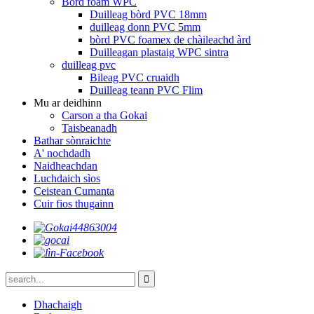
Bòrd foam WPC
Duilleag bòrd PVC 18mm
duilleag donn PVC 5mm
bòrd PVC foamex de chàileachd àrd
Duilleagan plastaig WPC sintra
duilleag pvc
Bileag PVC cruaidh
Duilleag teann PVC Flim
Mu ar deidhinn
Carson a tha Gokai
Taisbeanadh
Bathar sònraichte
A' nochdadh
Naidheachdan
Luchdaich sìos
Ceistean Cumanta
Cuir fios thugainn
Dhachaigh