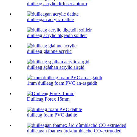
duilleag acrylic diffuser aotrom
duilleagan acrylic dathte
duilleag acrylic tilgeadh soilleir
duilleag glainne acrylic
duilleag sgàthan acrylic airgid
1mm duilleag foam PVC an-asgaidh
Duilleag Forex 15mm
duilleag foam PVC dathte
duilleagan foamex àrd-dùmhlachd CO-extrueded