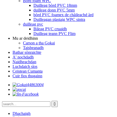
Bòrd foam WPC
Duilleag bòrd PVC 18mm
duilleag donn PVC 5mm
bòrd PVC foamex de chàileachd àrd
Duilleagan plastaig WPC sintra
duilleag pvc
Bileag PVC cruaidh
Duilleag teann PVC Flim
Mu ar deidhinn
Carson a tha Gokai
Taisbeanadh
Bathar sònraichte
A' nochdadh
Naidheachdan
Luchdaich sìos
Ceistean Cumanta
Cuir fios thugainn
Dhachaigh