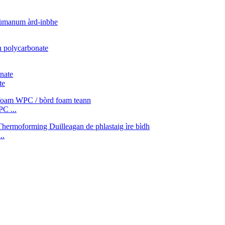
te
C ...
..