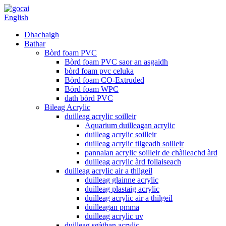
English
Dhachaigh
Bathar
Bòrd foam PVC
Bòrd foam PVC saor an asgaidh
bòrd foam pvc celuka
Bòrd foam CO-Extruded
Bòrd foam WPC
dath bòrd PVC
Bileag Acrylic
duilleag acrylic soilleir
Aquarium duilleagan acrylic
duilleag acrylic soilleir
duilleag acrylic tilgeadh soilleir
pannalan acrylic soilleir de chàileachd àrd
duilleag acrylic àrd follaiseach
duilleag acrylic air a thilgeil
duilleag glainne acrylic
duilleag plastaig acrylic
duilleag acrylic air a thilgeil
duilleagan pmma
duilleag acrylic uv
duilleag sgàthan acrylic