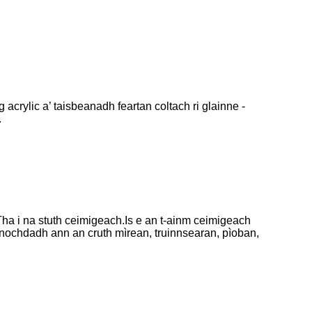
g acrylic a’ taisbeanadh feartan coltach ri glainne -
.
.Tha i na stuth ceimigeach.Is e an t-ainm ceimigeach
’nochdadh ann an cruth mìrean, truinnsearan, pìoban,