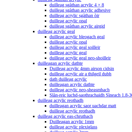
duilleag sgàthan acrylic 4 × 8
duilleag sgàthan acrylic adhesive
duilleag acrylic sgàthan òir
duilleag acrylic opal
duilleag sgàthan acrylic airgid
duilleag acrylic geal
duilleag acrylic bleogach geal
duilleag acrylic opal
duilleag acrylic geal soilleir
duilleag acrylic geal
duilleag acrylic geal neo-shoilleir
duilleagan acrylic dathte
Duilleag acrylic 4mm airson cidsin
duilleag acrylic air a thilgeil dubh
dath duilleag acrylic
duilleagan acrylic dathte
duilleag acrylic neo-sheasmhach
Slàn-reic luchd-saothrachaidh Sìneach 1.8-3
duilleag acrylic reothadh
duilleagan acrylic saor uachdar matt
duilleag acrylic reothadh
duilleag acrylic eas-chruthach
Duilleagan acrylic 1mm
duilleag acrylic plexiglass