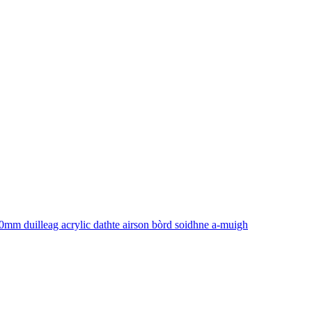
0mm duilleag acrylic dathte airson bòrd soidhne a-muigh