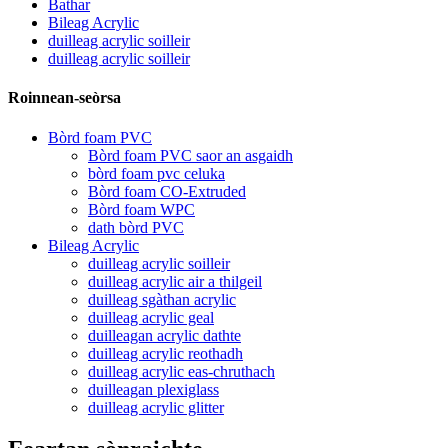
Bathar
Bileag Acrylic
duilleag acrylic soilleir
duilleag acrylic soilleir
Roinnean-seòrsa
Bòrd foam PVC
Bòrd foam PVC saor an asgaidh
bòrd foam pvc celuka
Bòrd foam CO-Extruded
Bòrd foam WPC
dath bòrd PVC
Bileag Acrylic
duilleag acrylic soilleir
duilleag acrylic air a thilgeil
duilleag sgàthan acrylic
duilleag acrylic geal
duilleagan acrylic dathte
duilleag acrylic reothadh
duilleag acrylic eas-chruthach
duilleagan plexiglass
duilleag acrylic glitter