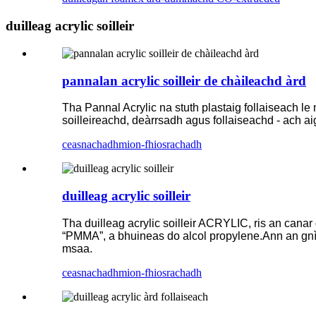
duilleag acrylic soilleir
pannalan acrylic soilleir de chàileachd àrd
Tha Pannal Acrylic na stuth plastaig follaiseach le n
soilleireachd, deàrrsadh agus follaiseachd - ach a
ceasnachadh
mion-fhiosrachadh
duilleag acrylic soilleir
Tha duilleag acrylic soilleir ACRYLIC, ris an canar
“PMMA”, a bhuineas do alcol propylene.Ann an gnìo
msaa.
ceasnachadh
mion-fhiosrachadh