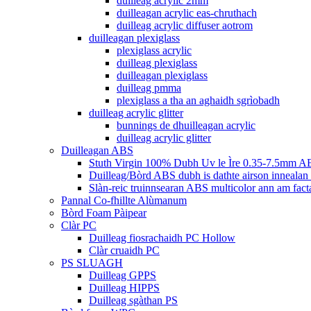
duilleag acrylic 2mm
duilleagan acrylic eas-chruthach
duilleag acrylic diffuser aotrom
duilleagan plexiglass
plexiglass acrylic
duilleag plexiglass
duilleagan plexiglass
duilleag pmma
plexiglass a tha an aghaidh sgrìobadh
duilleag acrylic glitter
bunnings de dhuilleagan acrylic
duilleag acrylic glitter
Duilleagan ABS
Stuth Virgin 100% Dubh Uv le Ìre 0.35-7.5mm AB
Duilleag/Bòrd ABS dubh is dathte airson innealan
Slàn-reic truinnsearan ABS multicolor ann am fac
Pannal Co-fhillte Alùmanum
Bòrd Foam Pàipear
Clàr PC
Duilleag fiosrachaidh PC Hollow
Clàr cruaidh PC
PS SLUAGH
Duilleag GPPS
Duilleag HIPPS
Duilleag sgàthan PS