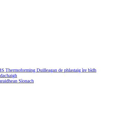
S Thermoforming Duilleagan de phlastaig ìre bìdh
 dachaigh
taraidhean Sìonach