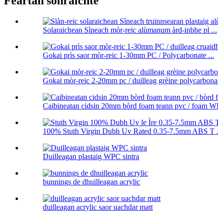
Feartan sònraichte
Solaraichean Sìneach mòr-reic alùmanum àrd-inbhe pl ...
Gokai prìs saor mòr-reic 1-30mm PC / Polycarbonate ...
Gokai mòr-reic 2-20mm pc / duilleag grèine polycarbona
Caibineatan cidsin 20mm bòrd foam teann pvc / foam WP
100% Stuth Virgin Dubh Uv Rated 0.35-7.5mm ABS T .
Duilleagan plastaig WPC sintra
bunnings de dhuilleagan acrylic
duilleagan acrylic saor uachdar matt