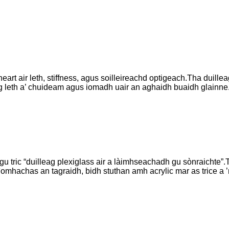
eart air leth, stiffness, agus soilleireachd optigeach.Tha duillea
ig leth a’ chuideam agus iomadh uair an aghaidh buaidh glainne
 gu tric “duilleag plexiglass air a làimhseachadh gu sònraichte”
mhachas an tagraidh, bidh stuthan amh acrylic mar as trice a 