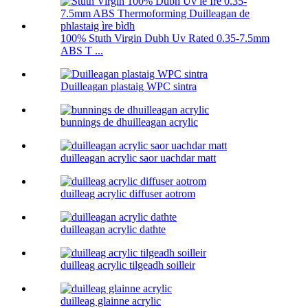
100% Stuth Virgin Dubh Uv Rated 0.35-7.5mm
ABS T ...
Duilleagan plastaig WPC sintra
bunnings de dhuilleagan acrylic
duilleagan acrylic saor uachdar matt
duilleag acrylic diffuser aotrom
duilleagan acrylic dathte
duilleag acrylic tilgeadh soilleir
duilleag glainne acrylic