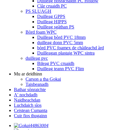
Duilleag fiosrachaidh PC Hollow
Clàr cruaidh PC
PS SLUAGH
Duilleag GPPS
Duilleag HIPPS
Duilleag sgàthan PS
Bòrd foam WPC
Duilleag bòrd PVC 18mm
duilleag donn PVC 5mm
bòrd PVC foamex de chàileachd àrd
Duilleagan plastaig WPC sintra
duilleag pvc
Bileag PVC cruaidh
Duilleag teann PVC Flim
Mu ar deidhinn
Carson a tha Gokai
Taisbeanadh
Bathar sònraichte
A' nochdadh
Naidheachdan
Luchdaich sìos
Ceistean Cumanta
Cuir fios thugainn