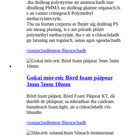
.tha duilleag polystyrene air ainmeachadh mar
dhuilleag PMMA no duilleag glainne organach.Is
e an t-ainm ceimigeach Polymethyl
methacrylatecrylic.
Tha na feartan corporra as fheàrr aig duilleag PS
am measg plastaig, is e am prìomh phàirt
polymethyl methacrylate, tha e air a chleachdadh
gu farsaing san togalach, sanas agus sgeadachadh
ceasnachadh
mion-fhiosrachadh
Gokai mòr-reic Bòrd foam pàipear
3mm 5mm 10mm
Bòrd foam pàipeir, Bòrd Foam Pàipear KT, dà
thaobh de phàipear, sa mheadhan tha cuideam
bunaiteach foam.light, air a chleachdadh clò-
bhuailte.
ceasnachadh
mion-fhiosrachadh