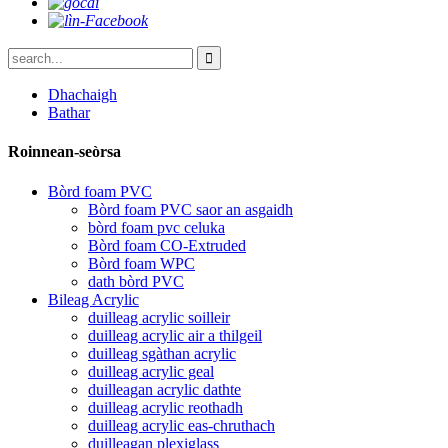
Dhachaigh
Bathar
Roinnean-seòrsa
Bòrd foam PVC
Bòrd foam PVC saor an asgaidh
bòrd foam pvc celuka
Bòrd foam CO-Extruded
Bòrd foam WPC
dath bòrd PVC
Bileag Acrylic
duilleag acrylic soilleir
duilleag acrylic air a thilgeil
duilleag sgàthan acrylic
duilleag acrylic geal
duilleagan acrylic dathte
duilleag acrylic reothadh
duilleag acrylic eas-chruthach
duilleagan plexiglass