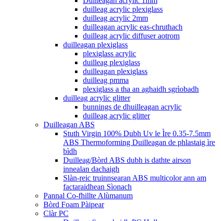
Duilleagan acrylic 1mm
duilleag acrylic plexiglass
duilleag acrylic 2mm
duilleagan acrylic eas-chruthach
duilleag acrylic diffuser aotrom
duilleagan plexiglass
plexiglass acrylic
duilleag plexiglass
duilleagan plexiglass
duilleag pmma
plexiglass a tha an aghaidh sgrìobadh
duilleag acrylic glitter
bunnings de dhuilleagan acrylic
duilleag acrylic glitter
Duilleagan ABS
Stuth Virgin 100% Dubh Uv le Ìre 0.35-7.5mm
ABS Thermoforming Duilleagan de phlastaig ìre
bìdh
Duilleag/Bòrd ABS dubh is dathte airson
innealan dachaigh
Slàn-reic truinnsearan ABS multicolor ann am
factaraidhean Sìonach
Pannal Co-fhillte Alùmanum
Bòrd Foam Pàipear
Clàr PC