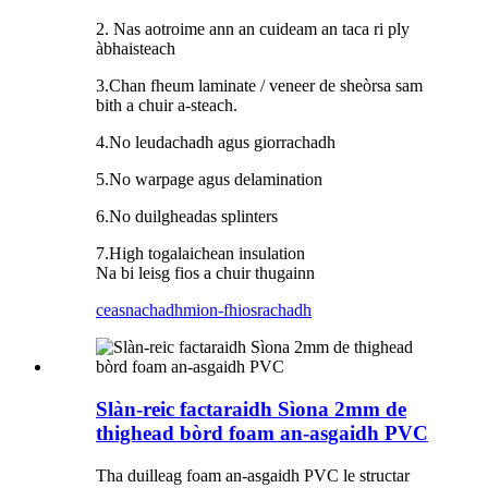
2. Nas aotroime ann an cuideam an taca ri ply
àbhaisteach
3.Chan fheum laminate / veneer de sheòrsa sam
bith a chuir a-steach.
4.No leudachadh agus giorrachadh
5.No warpage agus delamination
6.No duilgheadas splinters
7.High togalaichean insulation
Na bi leisg fios a chuir thugainn
ceasnachadh
mion-fhiosrachadh
Slàn-reic factaraidh Sìona 2mm de
thighead bòrd foam an-asgaidh PVC
Tha duilleag foam an-asgaidh PVC le structar