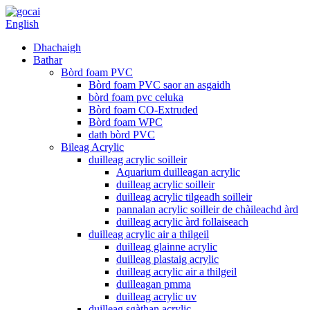
English
Dhachaigh
Bathar
Bòrd foam PVC
Bòrd foam PVC saor an asgaidh
bòrd foam pvc celuka
Bòrd foam CO-Extruded
Bòrd foam WPC
dath bòrd PVC
Bileag Acrylic
duilleag acrylic soilleir
Aquarium duilleagan acrylic
duilleag acrylic soilleir
duilleag acrylic tilgeadh soilleir
pannalan acrylic soilleir de chàileachd àrd
duilleag acrylic àrd follaiseach
duilleag acrylic air a thilgeil
duilleag glainne acrylic
duilleag plastaig acrylic
duilleag acrylic air a thilgeil
duilleagan pmma
duilleag acrylic uv
duilleag sgàthan acrylic