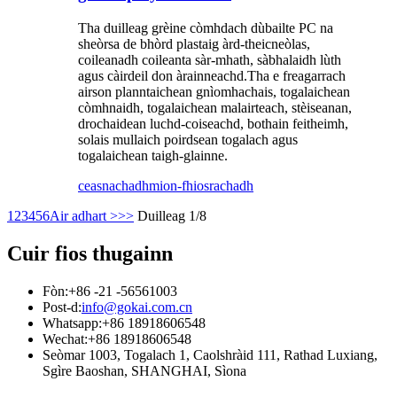
Tha duilleag grèine còmhdach dùbailte PC na
sheòrsa de bhòrd plastaig àrd-theicneòlas,
coileanadh coileanta sàr-mhath, sàbhalaidh lùth
agus càirdeil don àrainneachd.Tha e freagarrach
airson planntaichean gnìomhachais, togalaichean
còmhnaidh, togalaichean malairteach, stèiseanan,
drochaidean luchd-coiseachd, bothain feitheimh,
solais mullaich poirdsean togalach agus
togalaichean taigh-glainne.
ceasnachadh
mion-fhiosrachadh
1
2
3
4
5
6
Air adhart >
>>
Duilleag 1/8
Cuir fios thugainn
Fòn:
+86 -21 -56561003
Post-d:
info@gokai.com.cn
Whatsapp:
+86 18918606548
Wechat:
+86 18918606548
Seòmar 1003, Togalach 1, Caolshràid 111, Rathad Luxiang,
Sgìre Baoshan, SHANGHAI, Sìona