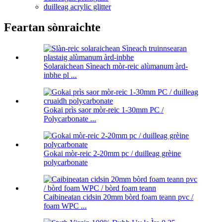
duilleag acrylic glitter
Feartan sònraichte
Solaraichean Sìneach mòr-reic alùmanum àrd-
inbhe pl ...
Gokai prìs saor mòr-reic 1-30mm PC /
Polycarbonate ...
Gokai mòr-reic 2-20mm pc / duilleag grèine
polycarbonate
Caibineatan cidsin 20mm bòrd foam teann pvc /
foam WPC ...