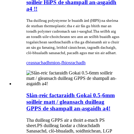
soilleir HiPS de shampall an-asgaidh
a4 !!
Tha duilleag polystyrene le buaidh àrd (HIPS) na sheòrsa
de stuthan thermoplastic.tha e air fàs gu bhith mar an
toradh polymer cudromach san t-saoghal.Tha seilbh aig
an toradh uile-choitcheann seo ann an seilbh buaidh agus
togalaichean saothrachaidh a tha ga dhèanamh air a chuir
an sàs gu farsaing, leithid càraichean, tagradh dachaigh,
clò-bhualadh sanasachd, pacadh agus mar sin air adhart.
ceasnachadh
mion-fhiosrachadh
Slàn-reic factaraidh Gokai 0.5-6mm
soilleir matt / gleansach duilleag
GPPS de shampall an-asgaidh a4!
Tha duilleag GPPS air a thoirt a-mach PS
sheet.PS duilleag faodar a chleachdadh
Sanasachd, clò-bhualadh, soidhnichean, LGP