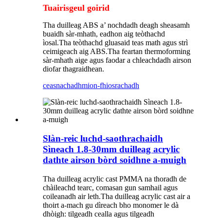
Tuairisgeul goirid
Tha duilleag ABS a’ nochdadh deagh sheasamh
buaidh sàr-mhath, eadhon aig teòthachd
ìosal.Tha teòthachd gluasaid teas math agus strì
ceimigeach aig ABS.Tha feartan thermoforming
sàr-mhath aige agus faodar a chleachdadh airson
diofar thagraidhean.
ceasnachadh
mion-fhiosrachadh
Slàn-reic luchd-saothrachaidh
Sìneach 1.8-30mm duilleag acrylic
dathte airson bòrd soidhne a-muigh
Tha duilleag acrylic cast PMMA na thoradh de
chàileachd tearc, comasan gun samhail agus
coileanadh air leth.Tha duilleag acrylic cast air a
thoirt a-mach gu dìreach bho monomer le dà
dhòigh: tilgeadh cealla agus tilgeadh