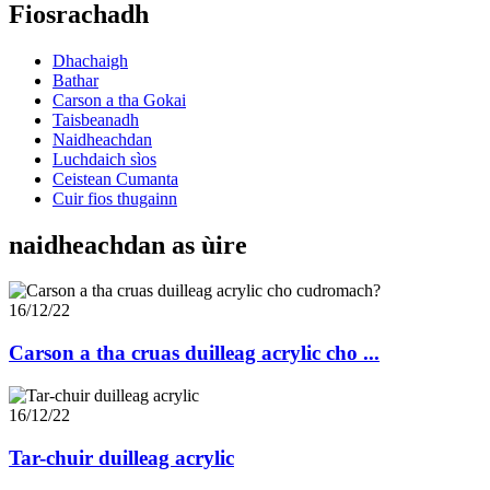
Fiosrachadh
Dhachaigh
Bathar
Carson a tha Gokai
Taisbeanadh
Naidheachdan
Luchdaich sìos
Ceistean Cumanta
Cuir fios thugainn
naidheachdan as ùire
16/12/22
Carson a tha cruas duilleag acrylic cho ...
16/12/22
Tar-chuir duilleag acrylic