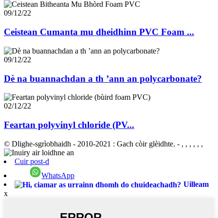
09/12/22
Ceistean Cumanta mu dheidhinn PVC Foam ...
09/12/22
Dè na buannachdan a th ’ann an polycarbonate?
02/12/22
Feartan polyvinyl chloride (PV...
© Dlighe-sgrìobhaidh - 2010-2021 : Gach còir glèidhte.
- , , , , , ,
Cuir post-d
WhatsApp
Uilleam
x