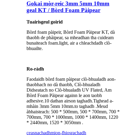
Gokai mòr-reic 3mm 5mm 10mm
geal KT / Bòrd Foam Pàipear
Tuairisgeul goirid
Bòrd foam pàipeir, Bòrd Foam Pàipear KT, dà
thaobh de phàipear, sa mheadhan tha cuideam
bunaiteach foam.light, air a chleachdadh clò-
bhuailte.
Ro-ràdh
Faodaidh bòrd foam pàipear clò-bhualadh aon-
thaobhach no dà thaobh, Clò-bhualadh
Didseatach no Clò-bhualadh UV Flated, Am
Bòrd Foam Pàipear againn le aon taobh
adhesive.10 dathan airson taghadh.Tighead a-
mhàin 3mm 5mm 10mm.to taghadh .Meud
àbhaisteach: 500 * 500mm, 500 * 700mm, 700 *
700mm, 700 * 1000mm, 1000 * 1400mm, 1220
* 2440mm, 1520 * 3050mm .
ceasnachadh
mion-fhiosrachadh