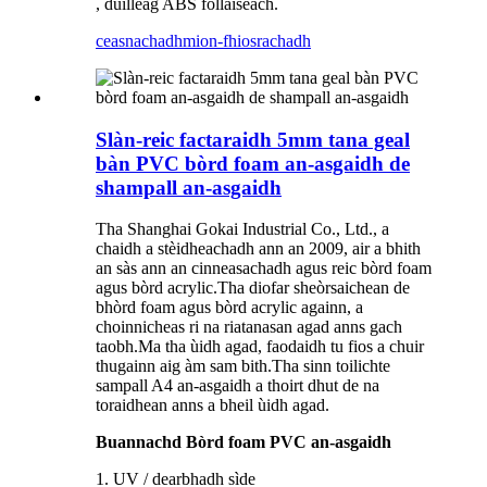
, duilleag ABS follaiseach.
ceasnachadh
mion-fhiosrachadh
Slàn-reic factaraidh 5mm tana geal
bàn PVC bòrd foam an-asgaidh de
shampall an-asgaidh
Tha Shanghai Gokai Industrial Co., Ltd., a
chaidh a stèidheachadh ann an 2009, air a bhith
an sàs ann an cinneasachadh agus reic bòrd foam
agus bòrd acrylic.Tha diofar sheòrsaichean de
bhòrd foam agus bòrd acrylic againn, a
choinnicheas ri na riatanasan agad anns gach
taobh.Ma tha ùidh agad, faodaidh tu fios a chuir
thugainn aig àm sam bith.Tha sinn toilichte
sampall A4 an-asgaidh a thoirt dhut de na
toraidhean anns a bheil ùidh agad.
Buannachd Bòrd foam PVC an-asgaidh
1. UV / dearbhadh sìde