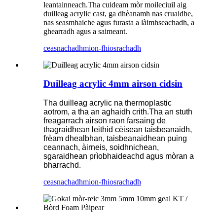
leantainneach.Tha cuideam mòr moileciuil aig
duilleag acrylic cast, ga dhèanamh nas cruaidhe,
nas seasmhaiche agus furasta a làimhseachadh, a
ghearradh agus a saimeant.
ceasnachadh
mion-fhiosrachadh
Duilleag acrylic 4mm airson cidsin
Tha duilleag acrylic na thermoplastic
aotrom, a tha an aghaidh crith.Tha an stuth
freagarrach airson raon farsaing de
thagraidhean leithid cèisean taisbeanaidh,
frèam dhealbhan, taisbeanaidhean puing
ceannach, àirneis, soidhnichean,
sgaraidhean prìobhaideachd agus mòran a
bharrachd.
ceasnachadh
mion-fhiosrachadh