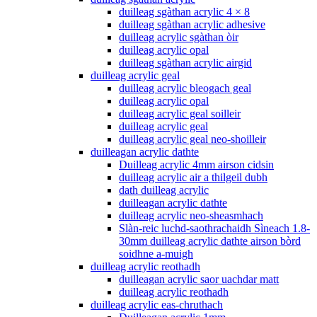
duilleag sgàthan acrylic 4 × 8
duilleag sgàthan acrylic adhesive
duilleag acrylic sgàthan òir
duilleag acrylic opal
duilleag sgàthan acrylic airgid
duilleag acrylic geal
duilleag acrylic bleogach geal
duilleag acrylic opal
duilleag acrylic geal soilleir
duilleag acrylic geal
duilleag acrylic geal neo-shoilleir
duilleagan acrylic dathte
Duilleag acrylic 4mm airson cidsin
duilleag acrylic air a thilgeil dubh
dath duilleag acrylic
duilleagan acrylic dathte
duilleag acrylic neo-sheasmhach
Slàn-reic luchd-saothrachaidh Sìneach 1.8-
30mm duilleag acrylic dathte airson bòrd
soidhne a-muigh
duilleag acrylic reothadh
duilleagan acrylic saor uachdar matt
duilleag acrylic reothadh
duilleag acrylic eas-chruthach