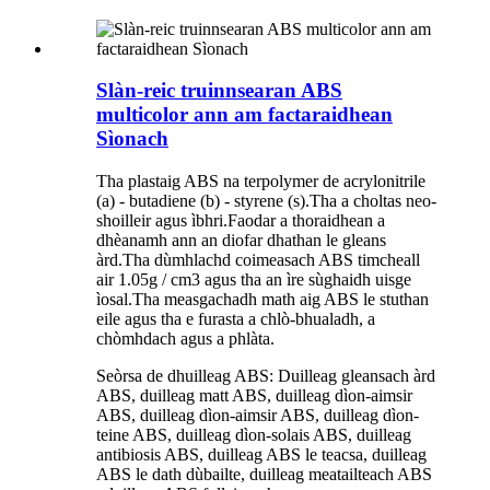
Slàn-reic truinnsearan ABS
multicolor ann am factaraidhean
Sìonach
Tha plastaig ABS na terpolymer de acrylonitrile
(a) - butadiene (b) - styrene (s).Tha a choltas neo-
shoilleir agus ìbhri.Faodar a thoraidhean a
dhèanamh ann an diofar dhathan le gleans
àrd.Tha dùmhlachd coimeasach ABS timcheall
air 1.05g / cm3 agus tha an ìre sùghaidh uisge
ìosal.Tha measgachadh math aig ABS le stuthan
eile agus tha e furasta a chlò-bhualadh, a
chòmhdach agus a phlàta.
Seòrsa de dhuilleag ABS: Duilleag gleansach àrd
ABS, duilleag matt ABS, duilleag dìon-aimsir
ABS, duilleag dìon-aimsir ABS, duilleag dìon-
teine ​​​​ABS, duilleag dìon-solais ABS, duilleag
antibiosis ABS, duilleag ABS le teacsa, duilleag
ABS le dath dùbailte, duilleag meatailteach ABS