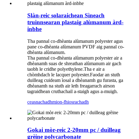
Slàn-reic solaraichean Sìneach
truinnsearan plastaig alùmanum àrd-
inbhe
Tha pannal co-dhèanta alùmanum polyester agus
pane co-dhèanta alùmanum PVDF aig pannal co-
dhèanta alùmanum.
Tha pannal co-dhèanta alùmanum polyester air a
dhèanamh suas de shreathan alùmanum air gach
taobh le cridhe polyethylene.Tha e air a
chòmhdach le lacquer polyester.Faodar an stuth
duilleag cuideam ìosal a dhèanamh gu furasta, ga
dhèanamh na stuth air leth freagarrach airson
tagraidhean cruthachail a-staigh agus a-muigh.
ceasnachadh
mion-fhiosrachadh
Gokai mòr-reic 2-20mm pc / duilleag
grèine polycarbonate