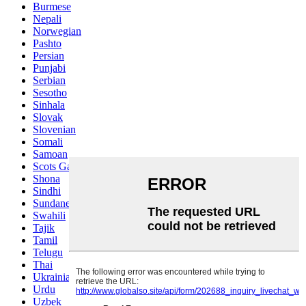
Burmese
Nepali
Norwegian
Pashto
Persian
Punjabi
Serbian
Sesotho
Sinhala
Slovak
Slovenian
Somali
Samoan
Scots Gaelic
Shona
Sindhi
Sundanese
Swahili
Tajik
Tamil
Telugu
Thai
Ukrainian
Urdu
Uzbek