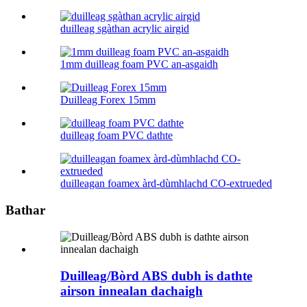
duilleag sgàthan acrylic airgid
1mm duilleag foam PVC an-asgaidh
Duilleag Forex 15mm
duilleag foam PVC dathte
duilleagan foamex àrd-dùmhlachd CO-extrueded
Bathar
Duilleag/Bòrd ABS dubh is dathte
airson innealan dachaigh