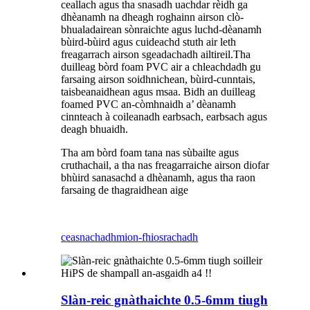
ceallach agus tha snasadh uachdar rèidh ga
dhèanamh na dheagh roghainn airson clò-
bhualadairean sònraichte agus luchd-dèanamh
bùird-bùird agus cuideachd stuth air leth
freagarrach airson sgeadachadh ailtireil.Tha
duilleag bòrd foam PVC air a chleachdadh gu
farsaing airson soidhnichean, bùird-cunntais,
taisbeanaidhean agus msaa. Bidh an duilleag
foamed PVC an-còmhnaidh a’ dèanamh
cinnteach à coileanadh earbsach, earbsach agus
deagh bhuaidh.
Tha am bòrd foam tana nas sùbailte agus
cruthachail, a tha nas freagarraiche airson diofar
bhùird sanasachd a dhèanamh, agus tha raon
farsaing de thagraidhean aige
ceasnachadh
mion-fhiosrachadh
Slàn-reic gnàthaichte 0.5-6mm tiugh