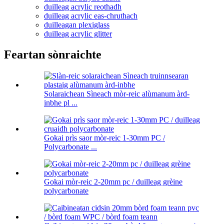
duilleag acrylic reothadh
duilleag acrylic eas-chruthach
duilleagan plexiglass
duilleag acrylic glitter
Feartan sònraichte
Solaraichean Sìneach mòr-reic alùmanum àrd-
inbhe pl ...
Gokai prìs saor mòr-reic 1-30mm PC /
Polycarbonate ...
Gokai mòr-reic 2-20mm pc / duilleag grèine
polycarbonate