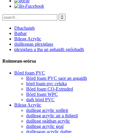
Dhachaigh
Bathar
Bileag Acrylic
duilleagan plexiglass
plexiglass a tha an aghaidh sgrìobadh
Roinnean-seòrsa
Bòrd foam PVC
Bòrd foam PVC saor an asgaidh
bòrd foam pvc celuka
Bòrd foam CO-Extruded
Bòrd foam WPC
dath bòrd PVC
Bileag Acrylic
duilleag acrylic soilleir
duilleag acrylic air a thilgeil
duilleag sgàthan acrylic
duilleag acrylic geal
duilleagan acrylic dathte