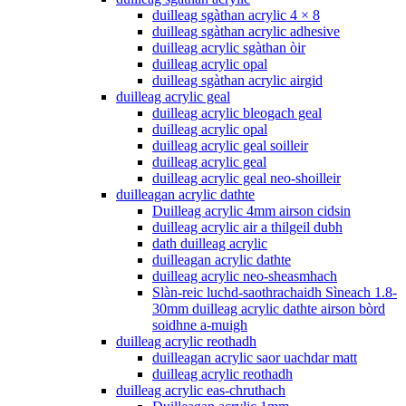
duilleag sgàthan acrylic 4 × 8
duilleag sgàthan acrylic adhesive
duilleag acrylic sgàthan òir
duilleag acrylic opal
duilleag sgàthan acrylic airgid
duilleag acrylic geal
duilleag acrylic bleogach geal
duilleag acrylic opal
duilleag acrylic geal soilleir
duilleag acrylic geal
duilleag acrylic geal neo-shoilleir
duilleagan acrylic dathte
Duilleag acrylic 4mm airson cidsin
duilleag acrylic air a thilgeil dubh
dath duilleag acrylic
duilleagan acrylic dathte
duilleag acrylic neo-sheasmhach
Slàn-reic luchd-saothrachaidh Sìneach 1.8-
30mm duilleag acrylic dathte airson bòrd
soidhne a-muigh
duilleag acrylic reothadh
duilleagan acrylic saor uachdar matt
duilleag acrylic reothadh
duilleag acrylic eas-chruthach