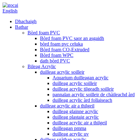
English
Dhachaigh
Bathar
Bòrd foam PVC
Bòrd foam PVC saor an asgaidh
bòrd foam pvc celuka
Bòrd foam CO-Extruded
Bòrd foam WPC
dath bòrd PVC
Bileag Acrylic
duilleag acrylic soilleir
Aquarium duilleagan acrylic
duilleag acrylic soilleir
duilleag acrylic tilgeadh soilleir
pannalan acrylic soilleir de chàileachd àrd
duilleag acrylic àrd follaiseach
duilleag acrylic air a thilgeil
duilleag glainne acrylic
duilleag plastaig acrylic
duilleag acrylic air a thilgeil
duilleagan pmma
duilleag acrylic uv
duilleag sgàthan acrylic