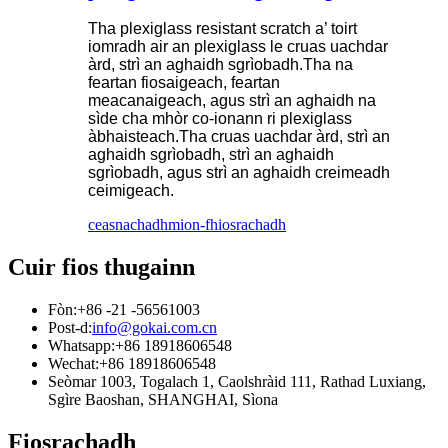
Tha plexiglass resistant scratch a’ toirt
iomradh air an plexiglass le cruas uachdar
àrd, strì an aghaidh sgrìobadh.Tha na
feartan fiosaigeach, feartan
meacanaigeach, agus strì an aghaidh na
sìde cha mhòr co-ionann ri plexiglass
àbhaisteach.Tha cruas uachdar àrd, strì an
aghaidh sgrìobadh, strì an aghaidh
sgrìobadh, agus strì an aghaidh creimeadh
ceimigeach.
ceasnachadh
mion-fhiosrachadh
Cuir fios thugainn
Fòn:
+86 -21 -56561003
Post-d:
info@gokai.com.cn
Whatsapp:
+86 18918606548
Wechat:
+86 18918606548
Seòmar 1003, Togalach 1, Caolshràid 111, Rathad Luxiang,
Sgìre Baoshan, SHANGHAI, Sìona
Fiosrachadh