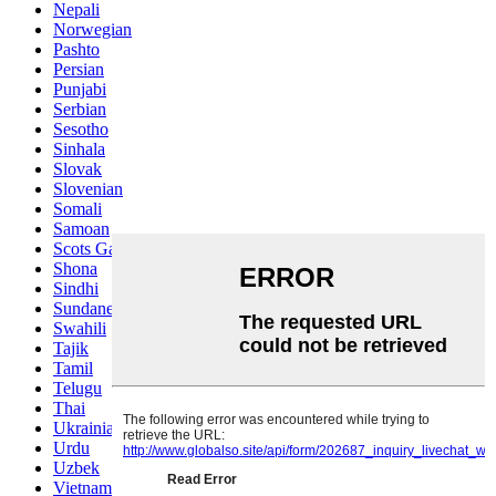
Nepali
Norwegian
Pashto
Persian
Punjabi
Serbian
Sesotho
Sinhala
Slovak
Slovenian
Somali
Samoan
Scots Gaelic
Shona
Sindhi
Sundanese
Swahili
Tajik
Tamil
Telugu
Thai
Ukrainian
Urdu
Uzbek
Vietnamese