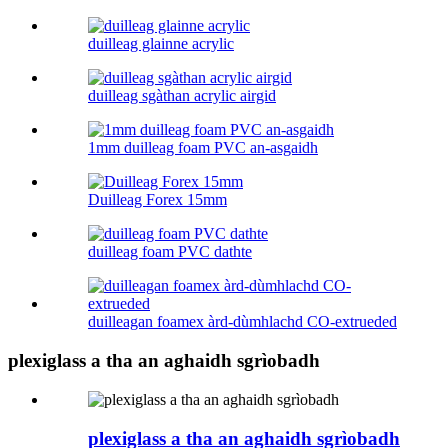
duilleag glainne acrylic
duilleag sgàthan acrylic airgid
1mm duilleag foam PVC an-asgaidh
Duilleag Forex 15mm
duilleag foam PVC dathte
duilleagan foamex àrd-dùmhlachd CO-extrueded
plexiglass a tha an aghaidh sgrìobadh
plexiglass a tha an aghaidh sgrìobadh