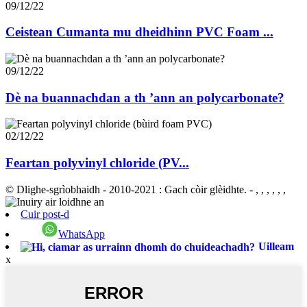
09/12/22
Ceistean Cumanta mu dheidhinn PVC Foam ...
09/12/22
Dè na buannachdan a th ’ann an polycarbonate?
02/12/22
Feartan polyvinyl chloride (PV...
© Dlighe-sgrìobhaidh - 2010-2021 : Gach còir glèidhte.
- , , , , , ,
Cuir post-d
WhatsApp
Uilleam
x