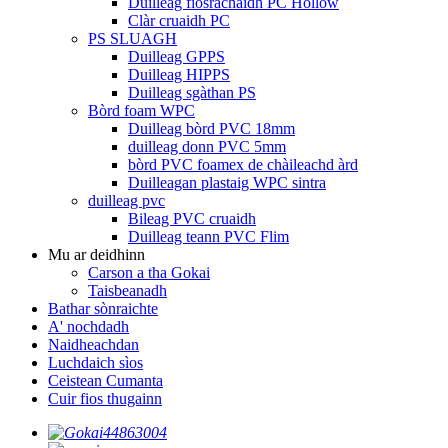
Duilleag fiosrachaidh PC Hollow
Clàr cruaidh PC
PS SLUAGH
Duilleag GPPS
Duilleag HIPPS
Duilleag sgàthan PS
Bòrd foam WPC
Duilleag bòrd PVC 18mm
duilleag donn PVC 5mm
bòrd PVC foamex de chàileachd àrd
Duilleagan plastaig WPC sintra
duilleag pvc
Bileag PVC cruaidh
Duilleag teann PVC Flim
Mu ar deidhinn
Carson a tha Gokai
Taisbeanadh
Bathar sònraichte
A' nochdadh
Naidheachdan
Luchdaich sìos
Ceistean Cumanta
Cuir fios thugainn