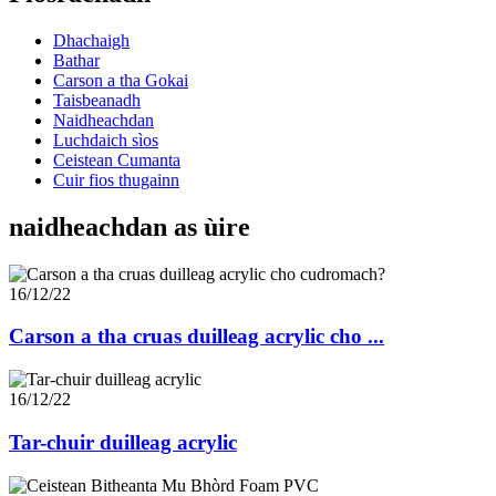
Dhachaigh
Bathar
Carson a tha Gokai
Taisbeanadh
Naidheachdan
Luchdaich sìos
Ceistean Cumanta
Cuir fios thugainn
naidheachdan as ùire
16/12/22
Carson a tha cruas duilleag acrylic cho ...
16/12/22
Tar-chuir duilleag acrylic