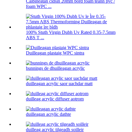
Caibineatan cidsin 20mm bòrd foam teann pvc /
foam WPC ...
100% Stuth Virgin Dubh Uv Rated 0.35-7.5mm
ABS T ...
Duilleagan plastaig WPC sintra
bunnings de dhuilleagan acrylic
duilleagan acrylic saor uachdar matt
duilleag acrylic diffuser aotrom
duilleagan acrylic dathte
duilleag acrylic tilgeadh soilleir