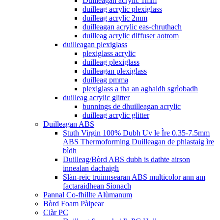
Duilleagan acrylic 1mm
duilleag acrylic plexiglass
duilleag acrylic 2mm
duilleagan acrylic eas-chruthach
duilleag acrylic diffuser aotrom
duilleagan plexiglass
plexiglass acrylic
duilleag plexiglass
duilleagan plexiglass
duilleag pmma
plexiglass a tha an aghaidh sgrìobadh
duilleag acrylic glitter
bunnings de dhuilleagan acrylic
duilleag acrylic glitter
Duilleagan ABS
Stuth Virgin 100% Dubh Uv le Ìre 0.35-7.5mm
ABS Thermoforming Duilleagan de phlastaig ìre
bìdh
Duilleag/Bòrd ABS dubh is dathte airson
innealan dachaigh
Slàn-reic truinnsearan ABS multicolor ann am
factaraidhean Sìonach
Pannal Co-fhillte Alùmanum
Bòrd Foam Pàipear
Clàr PC