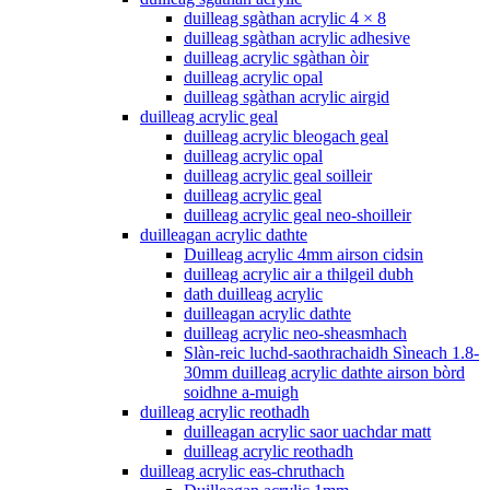
duilleag sgàthan acrylic 4 × 8
duilleag sgàthan acrylic adhesive
duilleag acrylic sgàthan òir
duilleag acrylic opal
duilleag sgàthan acrylic airgid
duilleag acrylic geal
duilleag acrylic bleogach geal
duilleag acrylic opal
duilleag acrylic geal soilleir
duilleag acrylic geal
duilleag acrylic geal neo-shoilleir
duilleagan acrylic dathte
Duilleag acrylic 4mm airson cidsin
duilleag acrylic air a thilgeil dubh
dath duilleag acrylic
duilleagan acrylic dathte
duilleag acrylic neo-sheasmhach
Slàn-reic luchd-saothrachaidh Sìneach 1.8-
30mm duilleag acrylic dathte airson bòrd
soidhne a-muigh
duilleag acrylic reothadh
duilleagan acrylic saor uachdar matt
duilleag acrylic reothadh
duilleag acrylic eas-chruthach