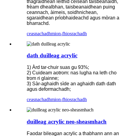
thagraidhean leithid cèisean taisbeanaidh,
frèam dhealbhan, taisbeanaidhean puing
ceannach, àirneis, soidhnichean,
sgaraidhean prìobhaideachd agus mòran a
bharrachd.
ceasnachadh
mion-fhiosrachadh
dath duilleag acrylic
1) Àrd tar-chuir suas gu 93%;
2) Cuideam aotrom: nas lugha na leth cho
trom ri glainne;
3) Sàr-aghaidh sìde an aghaidh dath dath
agus deformachadh;
ceasnachadh
mion-fhiosrachadh
duilleag acrylic neo-sheasmhach
Faodar bileagan acrylic a thabhann ann an