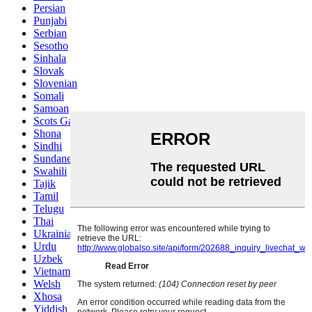
Persian
Punjabi
Serbian
Sesotho
Sinhala
Slovak
Slovenian
Somali
Samoan
Scots Gaelic
Shona
Sindhi
Sundanese
Swahili
Tajik
Tamil
Telugu
Thai
Ukrainian
Urdu
Uzbek
Vietnamese
Welsh
Xhosa
Yiddish