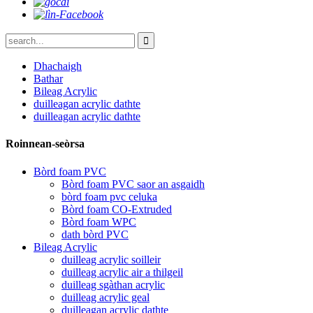
Dhachaigh
Bathar
Bileag Acrylic
duilleagan acrylic dathte
duilleagan acrylic dathte
Roinnean-seòrsa
Bòrd foam PVC
Bòrd foam PVC saor an asgaidh
bòrd foam pvc celuka
Bòrd foam CO-Extruded
Bòrd foam WPC
dath bòrd PVC
Bileag Acrylic
duilleag acrylic soilleir
duilleag acrylic air a thilgeil
duilleag sgàthan acrylic
duilleag acrylic geal
duilleagan acrylic dathte