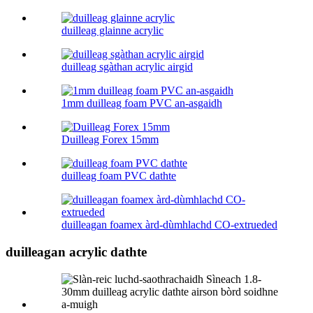
duilleag glainne acrylic
duilleag sgàthan acrylic airgid
1mm duilleag foam PVC an-asgaidh
Duilleag Forex 15mm
duilleag foam PVC dathte
duilleagan foamex àrd-dùmhlachd CO-extrueded
duilleagan acrylic dathte