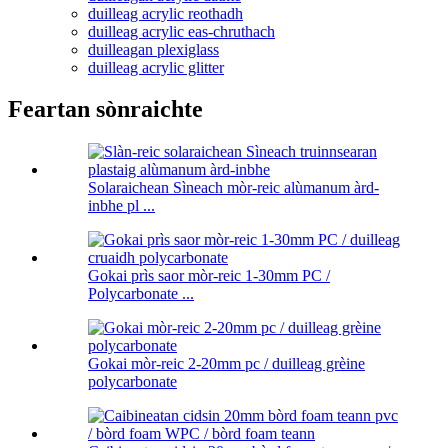
duilleag acrylic reothadh
duilleag acrylic eas-chruthach
duilleagan plexiglass
duilleag acrylic glitter
Feartan sònraichte
Solaraichean Sìneach mòr-reic alùmanum àrd-
inbhe pl ...
Gokai prìs saor mòr-reic 1-30mm PC /
Polycarbonate ...
Gokai mòr-reic 2-20mm pc / duilleag grèine
polycarbonate