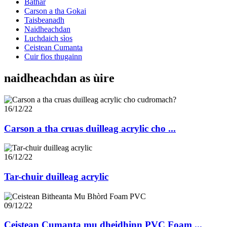
Bathar
Carson a tha Gokai
Taisbeanadh
Naidheachdan
Luchdaich sìos
Ceistean Cumanta
Cuir fios thugainn
naidheachdan as ùire
16/12/22
Carson a tha cruas duilleag acrylic cho ...
16/12/22
Tar-chuir duilleag acrylic
09/12/22
Ceistean Cumanta mu dheidhinn PVC Foam ...