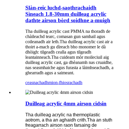
Slàn-reic luchd-saothrachaidh
Sìneach 1.8-30mm duilleag acrylic
dathte airson bòrd soidhne a-muigh
Tha duilleag acrylic cast PMMA na thoradh de
chàileachd tearc, comasan gun samhail agus
coileanadh air leth.Tha duilleag acrylic cast air a
thoirt a-mach gu dìreach bho monomer le dà
dhòigh: tilgeadh cealla agus tilgeadh
leantainneach.Tha cuideam mòr moileciuil aig
duilleag acrylic cast, ga dhèanamh nas cruaidhe,
nas seasmhaiche agus furasta a làimhseachadh, a
ghearradh agus a saimeant.
ceasnachadh
mion-fhiosrachadh
Duilleag acrylic 4mm airson cidsin
Tha duilleag acrylic na thermoplastic
aotrom, a tha an aghaidh crith.Tha an stuth
freagarrach airson raon farsaing de