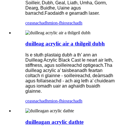
Soilleir, Dubh, Geal, Liath, Umha, Gorm,
Dearg, Buidhe, Uaine agus
barrachd.Faodaidh e gearradh laser.
ceasnachadh
mion-fhiosrachadh
duilleag acrylic air a thilgeil dubh
Is e stuth plastaig dubh a th’ ann an
Duilleag Acrylic Black Cast le neart air leth,
stiffness, agus soilleireachd optigeach.Tha
duilleag acrylic a’ taisbeanadh feartan
coltach ri glainne - soilleireachd, deàrrsadh
agus follaiseachd - ach aig leth a’ chuideam
agus iomadh uair an aghaidh buaidh
glainne.
ceasnachadh
mion-fhiosrachadh
duilleagan acrylic dathte