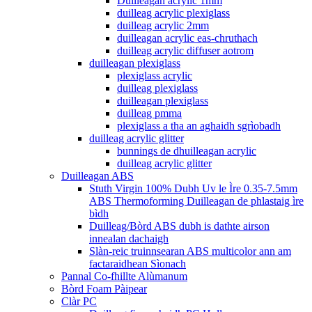
Duilleagan acrylic 1mm
duilleag acrylic plexiglass
duilleag acrylic 2mm
duilleagan acrylic eas-chruthach
duilleag acrylic diffuser aotrom
duilleagan plexiglass
plexiglass acrylic
duilleag plexiglass
duilleagan plexiglass
duilleag pmma
plexiglass a tha an aghaidh sgrìobadh
duilleag acrylic glitter
bunnings de dhuilleagan acrylic
duilleag acrylic glitter
Duilleagan ABS
Stuth Virgin 100% Dubh Uv le Ìre 0.35-7.5mm
ABS Thermoforming Duilleagan de phlastaig ìre
bìdh
Duilleag/Bòrd ABS dubh is dathte airson
innealan dachaigh
Slàn-reic truinnsearan ABS multicolor ann am
factaraidhean Sìonach
Pannal Co-fhillte Alùmanum
Bòrd Foam Pàipear
Clàr PC