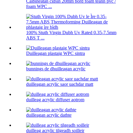
Caibineatan cidsin 20mm bòrd foam teann pvc /
foam WPC ...
100% Stuth Virgin Dubh Uv Rated 0.35-7.5mm
ABS T ...
Duilleagan plastaig WPC sintra
bunnings de dhuilleagan acrylic
duilleagan acrylic saor uachdar matt
duilleag acrylic diffuser aotrom
duilleagan acrylic dathte
duilleag acrylic tilgeadh soilleir