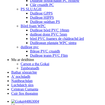
Duilleag fiosrachaidh PC Hollow
Clàr cruaidh PC
PS SLUAGH
Duilleag GPPS
Duilleag HIPPS
Duilleag sgàthan PS
Bòrd foam WPC
Duilleag bòrd PVC 18mm
duilleag donn PVC 5mm
bòrd PVC foamex de chàileachd àrd
Duilleagan plastaig WPC sintra
duilleag pvc
Bileag PVC cruaidh
Duilleag teann PVC Flim
Mu ar deidhinn
Carson a tha Gokai
Taisbeanadh
Bathar sònraichte
A' nochdadh
Naidheachdan
Luchdaich sìos
Ceistean Cumanta
Cuir fios thugainn