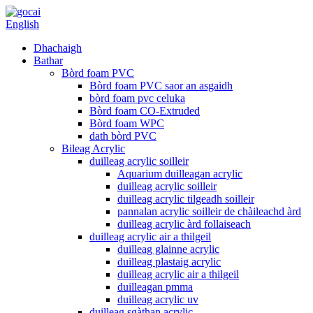
English
Dhachaigh
Bathar
Bòrd foam PVC
Bòrd foam PVC saor an asgaidh
bòrd foam pvc celuka
Bòrd foam CO-Extruded
Bòrd foam WPC
dath bòrd PVC
Bileag Acrylic
duilleag acrylic soilleir
Aquarium duilleagan acrylic
duilleag acrylic soilleir
duilleag acrylic tilgeadh soilleir
pannalan acrylic soilleir de chàileachd àrd
duilleag acrylic àrd follaiseach
duilleag acrylic air a thilgeil
duilleag glainne acrylic
duilleag plastaig acrylic
duilleag acrylic air a thilgeil
duilleagan pmma
duilleag acrylic uv
duilleag sgàthan acrylic