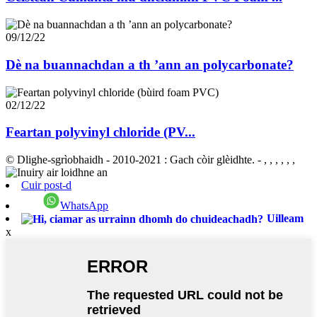
09/12/22
Dè na buannachdan a th ’ann an polycarbonate?
02/12/22
Feartan polyvinyl chloride (PV...
© Dlighe-sgrìobhaidh - 2010-2021 : Gach còir glèidhte.
- , , , , , ,
Cuir post-d
WhatsApp
Uilleam
x