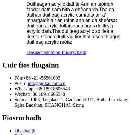
Duilleagan acrylic dathte.Ann an teòiridh,
faodar dath sam bith a dhèanamh.Tha na
dathan duilleag acrylic cumanta air a’
mhargaidh air an roinn ann an dà sheòrsa:
duilleag acrylic follaiseach agus duilleag
acrylic dath.Tha duilleag acrylic soilleir a
’toirt a-steach duilleag fìor fhollaiseach agus
duilleag acrylic reòta;
ceasnachadh
mion-fhiosrachadh
Cuir fios thugainn
Fòn:
+86 -21 -56561003
Post-d:
info@gokai.com.cn
Whatsapp:
+86 18918606548
Wechat:
+86 18918606548
Seòmar 1003, Togalach 1, Caolshràid 111, Rathad Luxiang,
Sgìre Baoshan, SHANGHAI, Sìona
Fiosrachadh
Dhachaigh