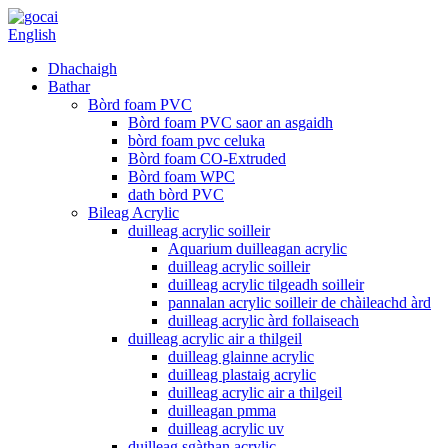
English
Dhachaigh
Bathar
Bòrd foam PVC
Bòrd foam PVC saor an asgaidh
bòrd foam pvc celuka
Bòrd foam CO-Extruded
Bòrd foam WPC
dath bòrd PVC
Bileag Acrylic
duilleag acrylic soilleir
Aquarium duilleagan acrylic
duilleag acrylic soilleir
duilleag acrylic tilgeadh soilleir
pannalan acrylic soilleir de chàileachd àrd
duilleag acrylic àrd follaiseach
duilleag acrylic air a thilgeil
duilleag glainne acrylic
duilleag plastaig acrylic
duilleag acrylic air a thilgeil
duilleagan pmma
duilleag acrylic uv
duilleag sgàthan acrylic