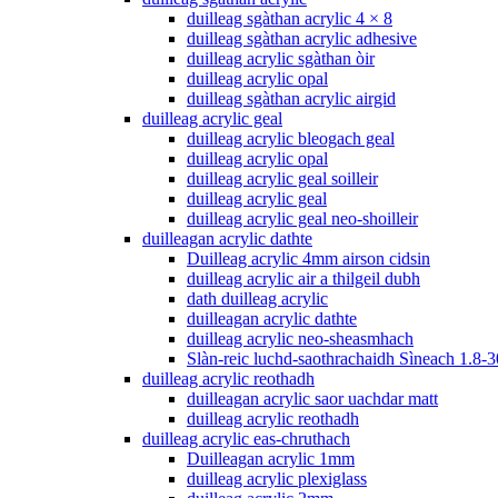
duilleag sgàthan acrylic 4 × 8
duilleag sgàthan acrylic adhesive
duilleag acrylic sgàthan òir
duilleag acrylic opal
duilleag sgàthan acrylic airgid
duilleag acrylic geal
duilleag acrylic bleogach geal
duilleag acrylic opal
duilleag acrylic geal soilleir
duilleag acrylic geal
duilleag acrylic geal neo-shoilleir
duilleagan acrylic dathte
Duilleag acrylic 4mm airson cidsin
duilleag acrylic air a thilgeil dubh
dath duilleag acrylic
duilleagan acrylic dathte
duilleag acrylic neo-sheasmhach
Slàn-reic luchd-saothrachaidh Sìneach 1.8-3
duilleag acrylic reothadh
duilleagan acrylic saor uachdar matt
duilleag acrylic reothadh
duilleag acrylic eas-chruthach
Duilleagan acrylic 1mm
duilleag acrylic plexiglass