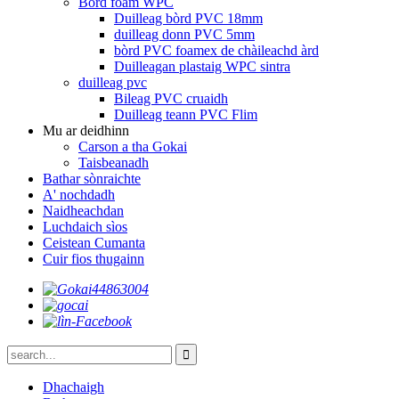
Bòrd foam WPC
Duilleag bòrd PVC 18mm
duilleag donn PVC 5mm
bòrd PVC foamex de chàileachd àrd
Duilleagan plastaig WPC sintra
duilleag pvc
Bileag PVC cruaidh
Duilleag teann PVC Flim
Mu ar deidhinn
Carson a tha Gokai
Taisbeanadh
Bathar sònraichte
A' nochdadh
Naidheachdan
Luchdaich sìos
Ceistean Cumanta
Cuir fios thugainn
Dhachaigh