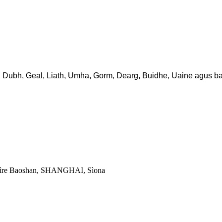
r, Dubh, Geal, Liath, Umha, Gorm, Dearg, Buidhe, Uaine agus b
 Sgìre Baoshan, SHANGHAI, Sìona