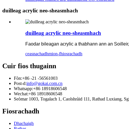
duilleag acrylic neo-sheasmhach
duilleag acrylic neo-sheasmhach
Faodar bileagan acrylic a thabhann ann an Soillei
ceasnachadh
mion-fhiosrachadh
Cuir fios thugainn
Fòn:
+86 -21 -56561003
Post-d:
info@gokai.com.cn
Whatsapp:
+86 18918606548
Wechat:
+86 18918606548
Seòmar 1003, Togalach 1, Caolshràid 111, Rathad Luxiang,
Fiosrachadh
Dhachaigh
Bathar