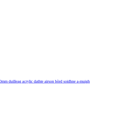
0mm duilleag acrylic dathte airson bòrd soidhne a-muigh