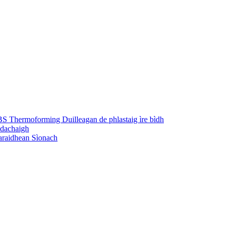
S Thermoforming Duilleagan de phlastaig ìre bìdh
 dachaigh
taraidhean Sìonach