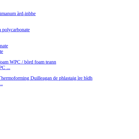
te
C ...
..