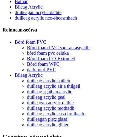
Bathar
Bileag Acrylic
duilleagan acrylic dathte
duilleag acrylic neo-sheasmhach
Roinnean-seòrsa
Bòrd foam PVC
Bòrd foam PVC saor an asgaidh
bòrd foam pvc celuka
Bòrd foam CO-Extruded
Bòrd foam WPC
dath bòrd PVC
Bileag Acrylic
duilleag acrylic soilleir
duilleag acrylic air a thilgeil
duilleag sgàthan acrylic
duilleag acrylic geal
duilleagan acrylic dathte
duilleag acrylic reothadh
duilleag acrylic eas-chruthach
duilleagan plexiglass
duilleag acrylic glitter