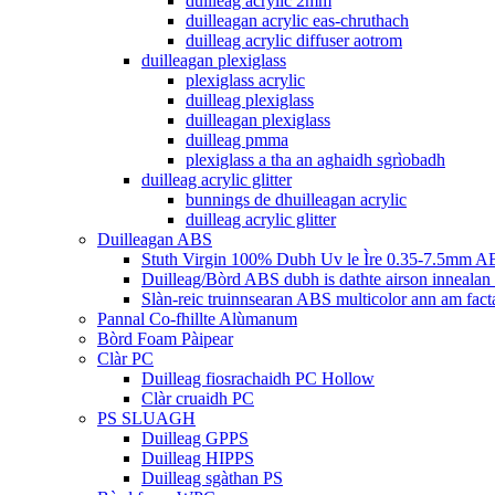
duilleag acrylic 2mm
duilleagan acrylic eas-chruthach
duilleag acrylic diffuser aotrom
duilleagan plexiglass
plexiglass acrylic
duilleag plexiglass
duilleagan plexiglass
duilleag pmma
plexiglass a tha an aghaidh sgrìobadh
duilleag acrylic glitter
bunnings de dhuilleagan acrylic
duilleag acrylic glitter
Duilleagan ABS
Stuth Virgin 100% Dubh Uv le Ìre 0.35-7.5mm AB
Duilleag/Bòrd ABS dubh is dathte airson innealan
Slàn-reic truinnsearan ABS multicolor ann am fac
Pannal Co-fhillte Alùmanum
Bòrd Foam Pàipear
Clàr PC
Duilleag fiosrachaidh PC Hollow
Clàr cruaidh PC
PS SLUAGH
Duilleag GPPS
Duilleag HIPPS
Duilleag sgàthan PS