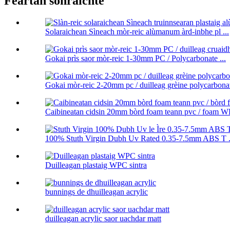
Feartan sònraichte
Solaraichean Sìneach mòr-reic alùmanum àrd-inbhe pl ...
Gokai prìs saor mòr-reic 1-30mm PC / Polycarbonate ...
Gokai mòr-reic 2-20mm pc / duilleag grèine polycarbona
Caibineatan cidsin 20mm bòrd foam teann pvc / foam WP
100% Stuth Virgin Dubh Uv Rated 0.35-7.5mm ABS T .
Duilleagan plastaig WPC sintra
bunnings de dhuilleagan acrylic
duilleagan acrylic saor uachdar matt