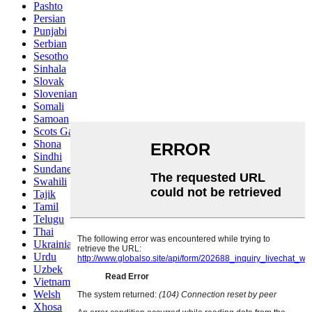
Pashto
Persian
Punjabi
Serbian
Sesotho
Sinhala
Slovak
Slovenian
Somali
Samoan
Scots Gaelic
Shona
Sindhi
Sundanese
Swahili
Tajik
Tamil
Telugu
Thai
Ukrainian
Urdu
Uzbek
Vietnamese
Welsh
Xhosa