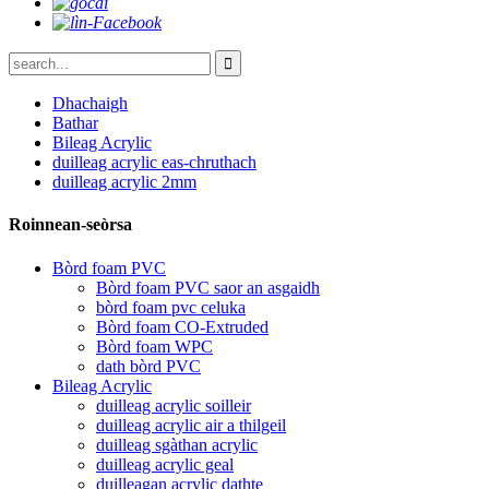
Dhachaigh
Bathar
Bileag Acrylic
duilleag acrylic eas-chruthach
duilleag acrylic 2mm
Roinnean-seòrsa
Bòrd foam PVC
Bòrd foam PVC saor an asgaidh
bòrd foam pvc celuka
Bòrd foam CO-Extruded
Bòrd foam WPC
dath bòrd PVC
Bileag Acrylic
duilleag acrylic soilleir
duilleag acrylic air a thilgeil
duilleag sgàthan acrylic
duilleag acrylic geal
duilleagan acrylic dathte