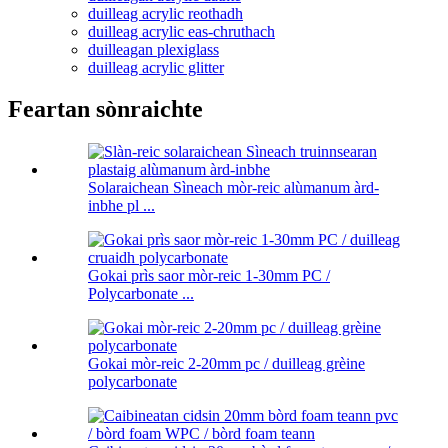
duilleag acrylic reothadh
duilleag acrylic eas-chruthach
duilleagan plexiglass
duilleag acrylic glitter
Feartan sònraichte
Solaraichean Sìneach mòr-reic alùmanum àrd-
inbhe pl ...
Gokai prìs saor mòr-reic 1-30mm PC /
Polycarbonate ...
Gokai mòr-reic 2-20mm pc / duilleag grèine
polycarbonate