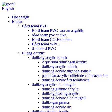
English
Dhachaigh
Bathar
Bòrd foam PVC
Bòrd foam PVC saor an asgaidh
bòrd foam pvc celuka
Bòrd foam CO-Extruded
Bòrd foam WPC
dath bòrd PVC
Bileag Acrylic
duilleag acrylic soilleir
Aquarium duilleagan acrylic
duilleag acrylic soilleir
duilleag acrylic tilgeadh soilleir
pannalan acrylic soilleir de chàileachd àrd
duilleag acrylic àrd follaiseach
duilleag acrylic air a thilgeil
duilleag glainne acrylic
duilleag plastaig acrylic
duilleag acrylic air a thilgeil
duilleagan pmma
duilleag acrylic uv
duilleag sgàthan acrylic