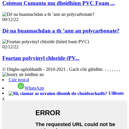
Ceistean Cumanta mu dheidhinn PVC Foam ...
09/12/22
Dè na buannachdan a th ’ann an polycarbonate?
02/12/22
Feartan polyvinyl chloride (PV...
© Dlighe-sgrìobhaidh - 2010-2021 : Gach còir glèidhte.
- , , , , , ,
Cuir post-d
WhatsApp
Uilleam
x