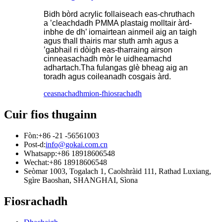
Bidh bòrd acrylic follaiseach eas-chruthach
a ’cleachdadh PMMA plastaig molltair àrd-
inbhe de dh’ iomairtean ainmeil aig an taigh
agus thall thairis mar stuth amh agus a
’gabhail ri dòigh eas-tharraing airson
cinneasachadh mòr le uidheamachd
adhartach.Tha fulangas glè bheag aig an
toradh agus coileanadh cosgais àrd.
ceasnachadh
mion-fhiosrachadh
Cuir fios thugainn
Fòn:
+86 -21 -56561003
Post-d:
info@gokai.com.cn
Whatsapp:
+86 18918606548
Wechat:
+86 18918606548
Seòmar 1003, Togalach 1, Caolshràid 111, Rathad Luxiang,
Sgìre Baoshan, SHANGHAI, Sìona
Fiosrachadh