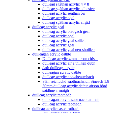
duilleag sgàthan acrylic 4 × 8
duilleag sgàthan acrylic adhesive
duilleag acrylic sgàthan òir
duilleag acrylic opal
duilleag sgàthan acrylic airgid
duilleag acrylic geal
duilleag acrylic bleogach geal
duilleag acrylic opal
duilleag acrylic geal soilleir
duilleag acrylic geal
duilleag acrylic geal neo-shoilleir
duilleagan acrylic dathte
Duilleag acrylic 4mm airson cidsin
duilleag acrylic air a thilgeil dubh
dath duilleag acrylic
duilleagan acrylic dathte
duilleag acrylic neo-sheasmhach
Slàn-reic luchd-saothrachaidh Sìneach 1.8-
30mm duilleag acrylic dathte airson bòrd
soidhne a-muigh
duilleag acrylic reothadh
duilleagan acrylic saor uachdar matt
duilleag acrylic reothadh
duilleag acrylic eas-chruthach