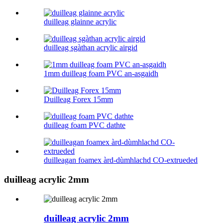
duilleag glainne acrylic
duilleag sgàthan acrylic airgid
1mm duilleag foam PVC an-asgaidh
Duilleag Forex 15mm
duilleag foam PVC dathte
duilleagan foamex àrd-dùmhlachd CO-extrueded
duilleag acrylic 2mm
duilleag acrylic 2mm