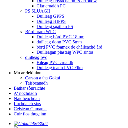
Duilleag fiosrachaidh PC Hollow
Clàr cruaidh PC
PS SLUAGH
Duilleag GPPS
Duilleag HIPPS
Duilleag sgàthan PS
Bòrd foam WPC
Duilleag bòrd PVC 18mm
duilleag donn PVC 5mm
bòrd PVC foamex de chàileachd àrd
Duilleagan plastaig WPC sintra
duilleag pvc
Bileag PVC cruaidh
Duilleag teann PVC Flim
Mu ar deidhinn
Carson a tha Gokai
Taisbeanadh
Bathar sònraichte
A' nochdadh
Naidheachdan
Luchdaich sìos
Ceistean Cumanta
Cuir fios thugainn