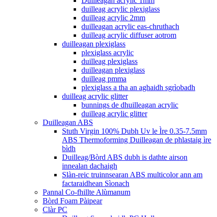
Duilleagan acrylic 1mm
duilleag acrylic plexiglass
duilleag acrylic 2mm
duilleagan acrylic eas-chruthach
duilleag acrylic diffuser aotrom
duilleagan plexiglass
plexiglass acrylic
duilleag plexiglass
duilleagan plexiglass
duilleag pmma
plexiglass a tha an aghaidh sgrìobadh
duilleag acrylic glitter
bunnings de dhuilleagan acrylic
duilleag acrylic glitter
Duilleagan ABS
Stuth Virgin 100% Dubh Uv le Ìre 0.35-7.5mm
ABS Thermoforming Duilleagan de phlastaig ìre
bìdh
Duilleag/Bòrd ABS dubh is dathte airson
innealan dachaigh
Slàn-reic truinnsearan ABS multicolor ann am
factaraidhean Sìonach
Pannal Co-fhillte Alùmanum
Bòrd Foam Pàipear
Clàr PC