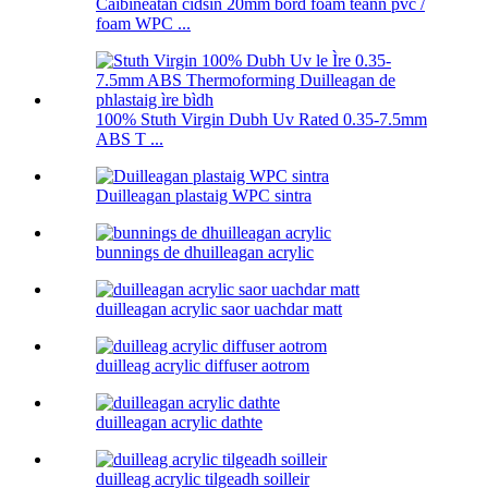
Caibineatan cidsin 20mm bòrd foam teann pvc /
foam WPC ...
100% Stuth Virgin Dubh Uv Rated 0.35-7.5mm
ABS T ...
Duilleagan plastaig WPC sintra
bunnings de dhuilleagan acrylic
duilleagan acrylic saor uachdar matt
duilleag acrylic diffuser aotrom
duilleagan acrylic dathte
duilleag acrylic tilgeadh soilleir