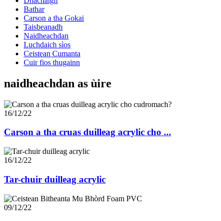
Dhachaigh
Bathar
Carson a tha Gokai
Taisbeanadh
Naidheachdan
Luchdaich sìos
Ceistean Cumanta
Cuir fios thugainn
naidheachdan as ùire
16/12/22
Carson a tha cruas duilleag acrylic cho ...
16/12/22
Tar-chuir duilleag acrylic
09/12/22