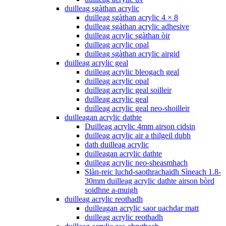
duilleag sgàthan acrylic
duilleag sgàthan acrylic 4 × 8
duilleag sgàthan acrylic adhesive
duilleag acrylic sgàthan òir
duilleag acrylic opal
duilleag sgàthan acrylic airgid
duilleag acrylic geal
duilleag acrylic bleogach geal
duilleag acrylic opal
duilleag acrylic geal soilleir
duilleag acrylic geal
duilleag acrylic geal neo-shoilleir
duilleagan acrylic dathte
Duilleag acrylic 4mm airson cidsin
duilleag acrylic air a thilgeil dubh
dath duilleag acrylic
duilleagan acrylic dathte
duilleag acrylic neo-sheasmhach
Slàn-reic luchd-saothrachaidh Sìneach 1.8-
30mm duilleag acrylic dathte airson bòrd
soidhne a-muigh
duilleag acrylic reothadh
duilleagan acrylic saor uachdar matt
duilleag acrylic reothadh