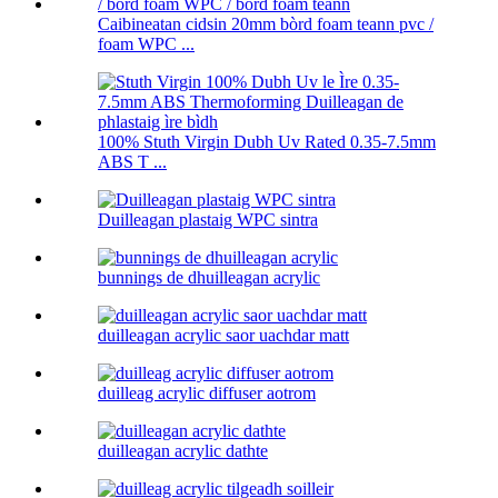
Caibineatan cidsin 20mm bòrd foam teann pvc /
foam WPC ...
100% Stuth Virgin Dubh Uv Rated 0.35-7.5mm
ABS T ...
Duilleagan plastaig WPC sintra
bunnings de dhuilleagan acrylic
duilleagan acrylic saor uachdar matt
duilleag acrylic diffuser aotrom
duilleagan acrylic dathte