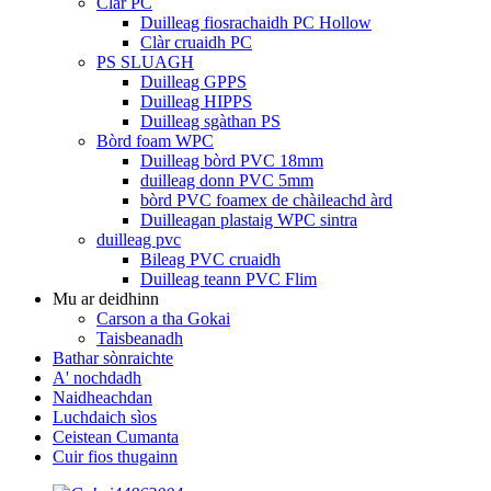
Clàr PC
Duilleag fiosrachaidh PC Hollow
Clàr cruaidh PC
PS SLUAGH
Duilleag GPPS
Duilleag HIPPS
Duilleag sgàthan PS
Bòrd foam WPC
Duilleag bòrd PVC 18mm
duilleag donn PVC 5mm
bòrd PVC foamex de chàileachd àrd
Duilleagan plastaig WPC sintra
duilleag pvc
Bileag PVC cruaidh
Duilleag teann PVC Flim
Mu ar deidhinn
Carson a tha Gokai
Taisbeanadh
Bathar sònraichte
A' nochdadh
Naidheachdan
Luchdaich sìos
Ceistean Cumanta
Cuir fios thugainn