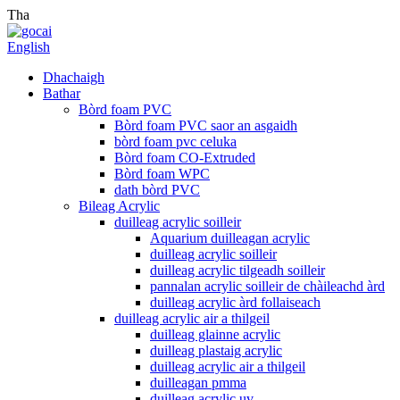
Tha
English
Dhachaigh
Bathar
Bòrd foam PVC
Bòrd foam PVC saor an asgaidh
bòrd foam pvc celuka
Bòrd foam CO-Extruded
Bòrd foam WPC
dath bòrd PVC
Bileag Acrylic
duilleag acrylic soilleir
Aquarium duilleagan acrylic
duilleag acrylic soilleir
duilleag acrylic tilgeadh soilleir
pannalan acrylic soilleir de chàileachd àrd
duilleag acrylic àrd follaiseach
duilleag acrylic air a thilgeil
duilleag glainne acrylic
duilleag plastaig acrylic
duilleag acrylic air a thilgeil
duilleagan pmma
duilleag acrylic uv