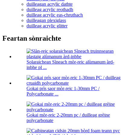
duilleagan acrylic dathte
duilleag acrylic reothadh
duilleag acrylic eas-chruthach
duilleagan plexiglass
duilleag acrylic glitter
Feartan sònraichte
Solaraichean Sìneach mòr-reic alùmanum àrd-
inbhe pl ...
Gokai prìs saor mòr-reic 1-30mm PC /
Polycarbonate ...
Gokai mòr-reic 2-20mm pc / duilleag grèine
polycarbonate