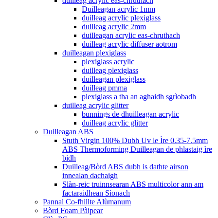
duilleag acrylic eas-chruthach
Duilleagan acrylic 1mm
duilleag acrylic plexiglass
duilleag acrylic 2mm
duilleagan acrylic eas-chruthach
duilleag acrylic diffuser aotrom
duilleagan plexiglass
plexiglass acrylic
duilleag plexiglass
duilleagan plexiglass
duilleag pmma
plexiglass a tha an aghaidh sgrìobadh
duilleag acrylic glitter
bunnings de dhuilleagan acrylic
duilleag acrylic glitter
Duilleagan ABS
Stuth Virgin 100% Dubh Uv le Ìre 0.35-7.5mm
ABS Thermoforming Duilleagan de phlastaig ìre
bìdh
Duilleag/Bòrd ABS dubh is dathte airson
innealan dachaigh
Slàn-reic truinnsearan ABS multicolor ann am
factaraidhean Sìonach
Pannal Co-fhillte Alùmanum
Bòrd Foam Pàipear