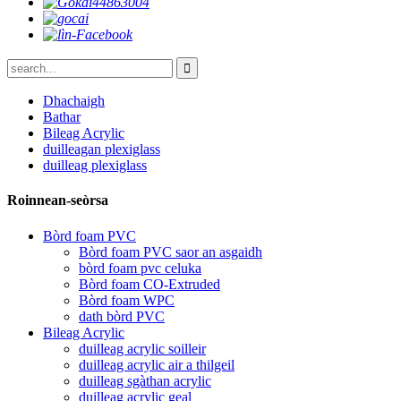
Dhachaigh
Bathar
Bileag Acrylic
duilleagan plexiglass
duilleag plexiglass
Roinnean-seòrsa
Bòrd foam PVC
Bòrd foam PVC saor an asgaidh
bòrd foam pvc celuka
Bòrd foam CO-Extruded
Bòrd foam WPC
dath bòrd PVC
Bileag Acrylic
duilleag acrylic soilleir
duilleag acrylic air a thilgeil
duilleag sgàthan acrylic
duilleag acrylic geal