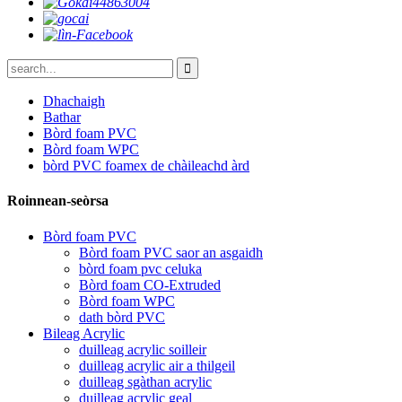
Dhachaigh
Bathar
Bòrd foam PVC
Bòrd foam WPC
bòrd PVC foamex de chàileachd àrd
Roinnean-seòrsa
Bòrd foam PVC
Bòrd foam PVC saor an asgaidh
bòrd foam pvc celuka
Bòrd foam CO-Extruded
Bòrd foam WPC
dath bòrd PVC
Bileag Acrylic
duilleag acrylic soilleir
duilleag acrylic air a thilgeil
duilleag sgàthan acrylic
duilleag acrylic geal