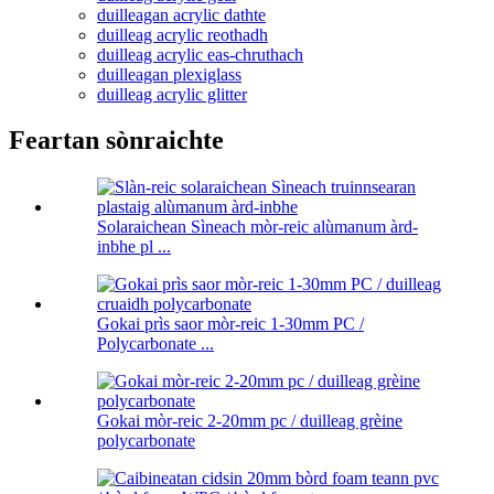
duilleagan acrylic dathte
duilleag acrylic reothadh
duilleag acrylic eas-chruthach
duilleagan plexiglass
duilleag acrylic glitter
Feartan sònraichte
Solaraichean Sìneach mòr-reic alùmanum àrd-
inbhe pl ...
Gokai prìs saor mòr-reic 1-30mm PC /
Polycarbonate ...
Gokai mòr-reic 2-20mm pc / duilleag grèine
polycarbonate