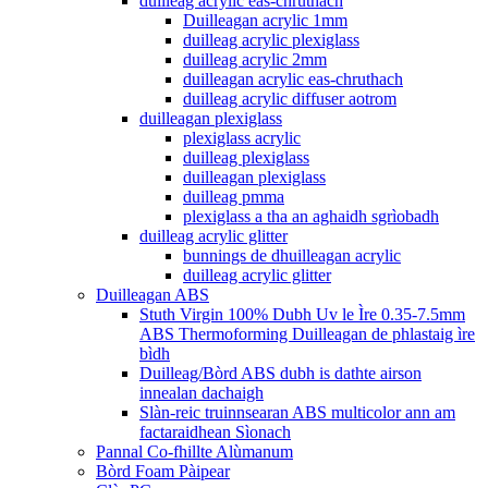
duilleag acrylic eas-chruthach
Duilleagan acrylic 1mm
duilleag acrylic plexiglass
duilleag acrylic 2mm
duilleagan acrylic eas-chruthach
duilleag acrylic diffuser aotrom
duilleagan plexiglass
plexiglass acrylic
duilleag plexiglass
duilleagan plexiglass
duilleag pmma
plexiglass a tha an aghaidh sgrìobadh
duilleag acrylic glitter
bunnings de dhuilleagan acrylic
duilleag acrylic glitter
Duilleagan ABS
Stuth Virgin 100% Dubh Uv le Ìre 0.35-7.5mm
ABS Thermoforming Duilleagan de phlastaig ìre
bìdh
Duilleag/Bòrd ABS dubh is dathte airson
innealan dachaigh
Slàn-reic truinnsearan ABS multicolor ann am
factaraidhean Sìonach
Pannal Co-fhillte Alùmanum
Bòrd Foam Pàipear