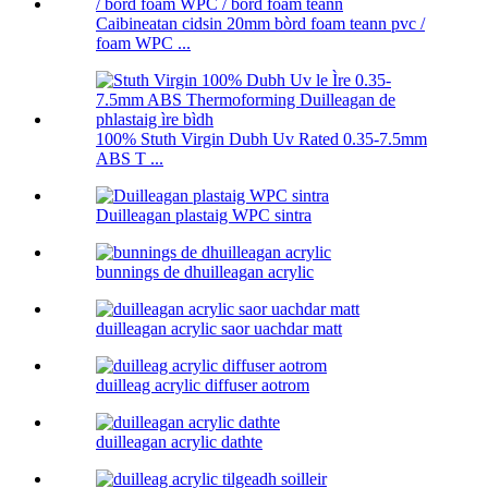
Caibineatan cidsin 20mm bòrd foam teann pvc /
foam WPC ...
100% Stuth Virgin Dubh Uv Rated 0.35-7.5mm
ABS T ...
Duilleagan plastaig WPC sintra
bunnings de dhuilleagan acrylic
duilleagan acrylic saor uachdar matt
duilleag acrylic diffuser aotrom
duilleagan acrylic dathte