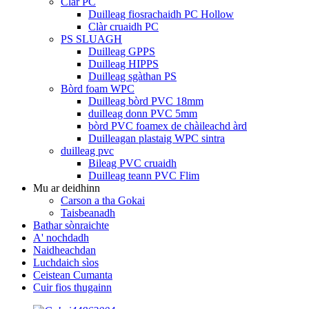
Clàr PC
Duilleag fiosrachaidh PC Hollow
Clàr cruaidh PC
PS SLUAGH
Duilleag GPPS
Duilleag HIPPS
Duilleag sgàthan PS
Bòrd foam WPC
Duilleag bòrd PVC 18mm
duilleag donn PVC 5mm
bòrd PVC foamex de chàileachd àrd
Duilleagan plastaig WPC sintra
duilleag pvc
Bileag PVC cruaidh
Duilleag teann PVC Flim
Mu ar deidhinn
Carson a tha Gokai
Taisbeanadh
Bathar sònraichte
A' nochdadh
Naidheachdan
Luchdaich sìos
Ceistean Cumanta
Cuir fios thugainn