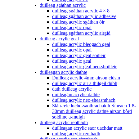
duilleag sgàthan acrylic
duilleag sgàthan acrylic 4 × 8
duilleag sgàthan acrylic adhesive
duilleag acrylic sgàthan òir
duilleag acrylic opal
duilleag sgàthan acrylic airgid
duilleag acrylic geal
duilleag acrylic bleogach geal
duilleag acrylic opal
duilleag acrylic geal soilleir
duilleag acrylic geal
duilleag acrylic geal neo-shoilleir
duilleagan acrylic dathte
Duilleag acrylic 4mm airson cidsin
duilleag acrylic air a thilgeil dubh
dath duilleag acrylic
duilleagan acrylic dathte
duilleag acrylic neo-sheasmhach
Slàn-reic luchd-saothrachaidh Sìneach 1.8-
30mm duilleag acrylic dathte airson bòrd
soidhne a-muigh
duilleag acrylic reothadh
duilleagan acrylic saor uachdar matt
duilleag acrylic reothadh