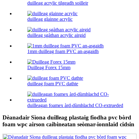
duilleag acrylic tilgeadh soilleir
duilleag glainne acrylic
duilleag sgàthan acrylic airgid
1mm duilleag foam PVC an-asgaidh
Duilleag Forex 15mm
duilleag foam PVC dathte
duilleagan foamex àrd-dùmhlachd CO-extrueded
Dèanadair Sìona duilleag plastaig fiodha pvc bòrd
foam wpc airson caibineatan seòmar-ionnlaid cidsin