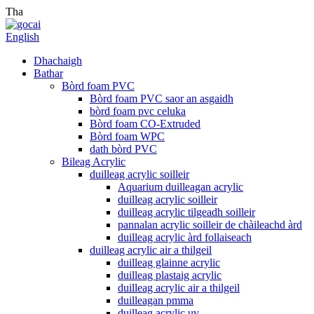
Tha
English
Dhachaigh
Bathar
Bòrd foam PVC
Bòrd foam PVC saor an asgaidh
bòrd foam pvc celuka
Bòrd foam CO-Extruded
Bòrd foam WPC
dath bòrd PVC
Bileag Acrylic
duilleag acrylic soilleir
Aquarium duilleagan acrylic
duilleag acrylic soilleir
duilleag acrylic tilgeadh soilleir
pannalan acrylic soilleir de chàileachd àrd
duilleag acrylic àrd follaiseach
duilleag acrylic air a thilgeil
duilleag glainne acrylic
duilleag plastaig acrylic
duilleag acrylic air a thilgeil
duilleagan pmma
duilleag acrylic uv