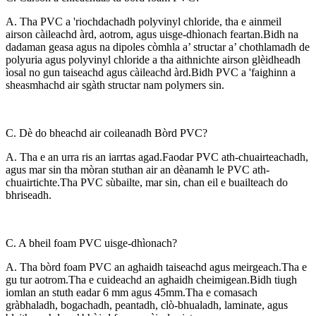
A. Tha PVC a 'riochdachadh polyvinyl chloride, tha e ainmeil
airson càileachd àrd, aotrom, agus uisge-dhìonach feartan.Bidh na
dadaman geasa agus na dipoles còmhla a’ structar a’ chothlamadh de
polyuria agus polyvinyl chloride a tha aithnichte airson glèidheadh ​​​​
ìosal no gun taiseachd agus càileachd àrd.Bidh PVC a 'faighinn a
sheasmhachd air sgàth structar nam polymers sin.
C. Dè do bheachd air coileanadh Bòrd PVC?
A. Tha e an urra ris an iarrtas agad.Faodar PVC ath-chuairteachadh,
agus mar sin tha mòran stuthan air an dèanamh le PVC ath-
chuairtichte.Tha PVC sùbailte, mar sin, chan eil e buailteach do
bhriseadh.
C. A bheil foam PVC uisge-dhìonach?
A. Tha bòrd foam PVC an aghaidh taiseachd agus meirgeach.Tha e
gu tur aotrom.Tha e cuideachd an aghaidh cheimigean.Bidh tiugh
iomlan an stuth eadar 6 mm agus 45mm.Tha e comasach
gràbhaladh, bogachadh, peantadh, clò-bhualadh, laminate, agus