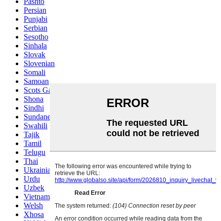
Pashto
Persian
Punjabi
Serbian
Sesotho
Sinhala
Slovak
Slovenian
Somali
Samoan
Scots Gaelic
Shona
Sindhi
Sundanese
Swahili
Tajik
Tamil
Telugu
Thai
Ukrainian
Urdu
Uzbek
Vietnamese
Welsh
Xhosa