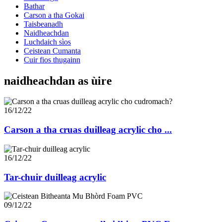
Bathar
Carson a tha Gokai
Taisbeanadh
Naidheachdan
Luchdaich sìos
Ceistean Cumanta
Cuir fios thugainn
naidheachdan as ùire
16/12/22
Carson a tha cruas duilleag acrylic cho ...
16/12/22
Tar-chuir duilleag acrylic
09/12/22