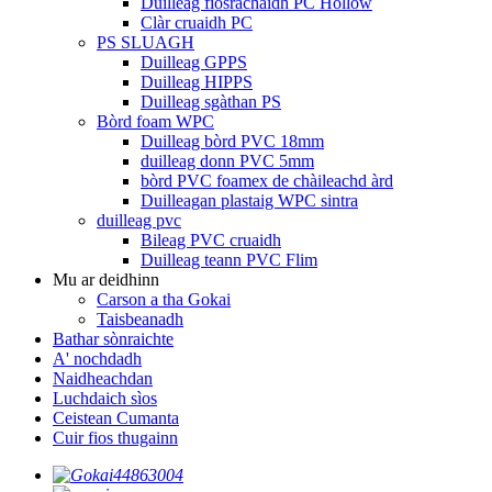
Duilleag fiosrachaidh PC Hollow
Clàr cruaidh PC
PS SLUAGH
Duilleag GPPS
Duilleag HIPPS
Duilleag sgàthan PS
Bòrd foam WPC
Duilleag bòrd PVC 18mm
duilleag donn PVC 5mm
bòrd PVC foamex de chàileachd àrd
Duilleagan plastaig WPC sintra
duilleag pvc
Bileag PVC cruaidh
Duilleag teann PVC Flim
Mu ar deidhinn
Carson a tha Gokai
Taisbeanadh
Bathar sònraichte
A' nochdadh
Naidheachdan
Luchdaich sìos
Ceistean Cumanta
Cuir fios thugainn