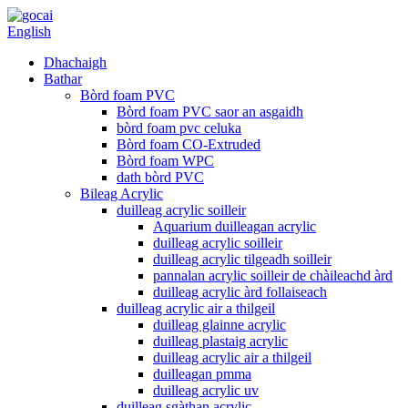
English
Dhachaigh
Bathar
Bòrd foam PVC
Bòrd foam PVC saor an asgaidh
bòrd foam pvc celuka
Bòrd foam CO-Extruded
Bòrd foam WPC
dath bòrd PVC
Bileag Acrylic
duilleag acrylic soilleir
Aquarium duilleagan acrylic
duilleag acrylic soilleir
duilleag acrylic tilgeadh soilleir
pannalan acrylic soilleir de chàileachd àrd
duilleag acrylic àrd follaiseach
duilleag acrylic air a thilgeil
duilleag glainne acrylic
duilleag plastaig acrylic
duilleag acrylic air a thilgeil
duilleagan pmma
duilleag acrylic uv
duilleag sgàthan acrylic