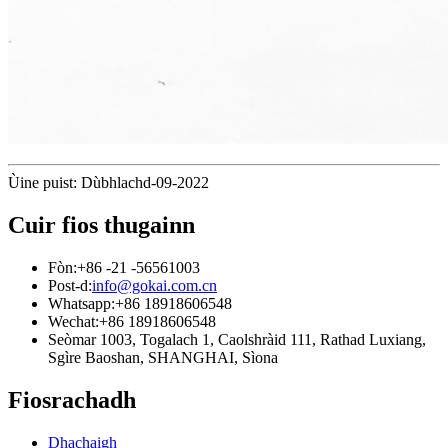
Ùine puist: Dùbhlachd-09-2022
Cuir fios thugainn
Fòn:
+86 -21 -56561003
Post-d:
info@gokai.com.cn
Whatsapp:
+86 18918606548
Wechat:
+86 18918606548
Seòmar 1003, Togalach 1, Caolshràid 111, Rathad Luxiang,
Sgìre Baoshan, SHANGHAI, Sìona
Fiosrachadh
Dhachaigh