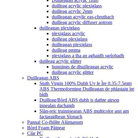
Duilleagan acrylic 1mm
duilleag acrylic plexiglass
duilleag acrylic 2mm
duilleagan acrylic eas-chruthach
duilleag acrylic diffuser aotrom
duilleagan plexiglass
plexiglass acrylic
duilleag plexiglass
duilleagan plexiglass
duilleag pmma
plexiglass a tha an aghaidh sgrìobadh
duilleag acrylic glitter
bunnings de dhuilleagan acrylic
duilleag acrylic glitter
Duilleagan ABS
Stuth Virgin 100% Dubh Uv le Ìre 0.35-7.5mm
ABS Thermoforming Duilleagan de phlastaig ìre
bìdh
Duilleag/Bòrd ABS dubh is dathte airson
innealan dachaigh
Slàn-reic truinnsearan ABS multicolor ann am
factaraidhean Sìonach
Pannal Co-fhillte Alùmanum
Bòrd Foam Pàipear
Clàr PC