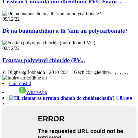
Ceistean Cumanta mu dheidhinn PVC Foam ...
09/12/22
Dè na buannachdan a th ’ann an polycarbonate?
02/12/22
Feartan polyvinyl chloride (PV...
© Dlighe-sgrìobhaidh - 2010-2021 : Gach còir glèidhte.
- , , , , , ,
Cuir post-d
WhatsApp
Uilleam
x