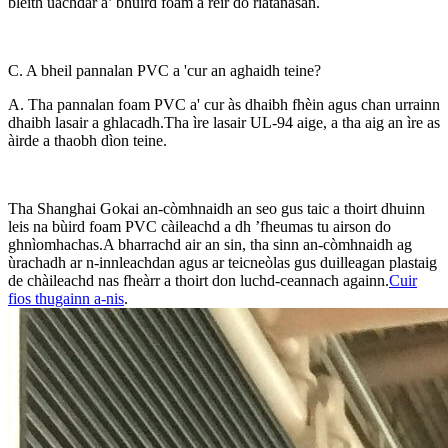
bleith uachdar a’ bhùird foam a rèir do riatanasan.
C. A bheil pannalan PVC a 'cur an aghaidh teine?
A. Tha pannalan foam PVC a' cur às dhaibh fhèin agus chan urrainn
dhaibh lasair a ghlacadh.Tha ìre lasair UL-94 aige, a tha aig an ìre as
àirde a thaobh dìon teine.
Tha Shanghai Gokai an-còmhnaidh an seo gus taic a thoirt dhuinn
leis na bùird foam PVC càileachd a dh ’fheumas tu airson do
ghnìomhachas.A bharrachd air an sin, tha sinn an-còmhnaidh ag
ùrachadh ar n-innleachdan agus ar teicneòlas gus duilleagan plastaig
de chàileachd nas fheàrr a thoirt don luchd-ceannach againn.
Cuir
fios thugainn a-nis
.